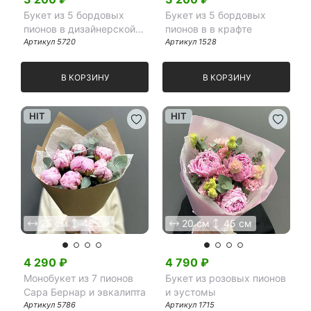
Букет из 5 бордовых
Букет из 5 бордовых
пионов в дизайнерской
пионов в в крафте
упаковке
Артикул
5720
Артикул
1528
В КОРЗИНУ
В КОРЗИНУ
HIT
HIT
25 см
45 см
20 см
45 см
4 290
₽
4 790
₽
Монобукет из 7 пионов
Букет из розовых пионов
Сара Бернар и эвкалипта
и эустомы
Артикул
5786
Артикул
1715