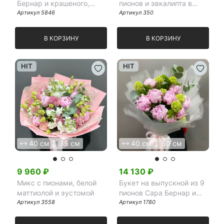
Бернар и крашеного,
пионов и эвкалипта в
черного эвкалипта
Артикул
5846
матовой пленке
Артикул
350
В КОРЗИНУ
В КОРЗИНУ
HIT
HIT
40 см
35 см
40 см
50 см
9 960
₽
14 130
₽
Микс с пионами, белой
Букет на выпускной из 9
маттиолой и эустомой
пионов Сара Бернар и
Артикул
3558
вибурнума
Артикул
1780