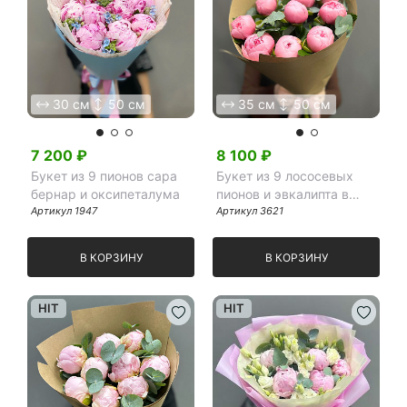
30 см
50 см
35 см
50 см
7 200
₽
8 100
₽
Букет из 9 пионов сара
Букет из 9 лососевых
бернар и оксипеталума
пионов и эвкалипта в
Артикул
1947
крафте
Артикул
3621
В КОРЗИНУ
В КОРЗИНУ
HIT
HIT