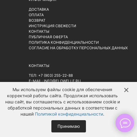
ДОСТАВКА
ОПЛАТА
ВОЗВРАТ
ИНСТРУКЦИЯ СВЕЖЕСТИ
КОНТАКТЫ
ПУБЛИЧНАЯ ОФЕРТА
ПОЛИТИКА КОНФИДЕНЦИАЛЬНОСТИ
СОГЛАСИЕ НА ОБРАБОТКУ ПЕРСОНАЛЬНЫХ ДАННЫХ
КОНТАКТЫ
ТЕЛ:
+7 (903) 255-22-88
E-MAIL:
INFO@FLOWELLE.RU
АДРЕС: Г. МОСКВА, РИЖСКАЯ ПЛ. 9АС2
НА КАРТЕ
✕
↑
Мы используем файлы cookie для обеспечения
корректной работы сайта. Продолжая использовать
наш сайт, вы соглашаетесь с использованием cookie и
обработкой персональных данных в соответствии с
нашей
Политикой конфиденциальности
.
Принимаю