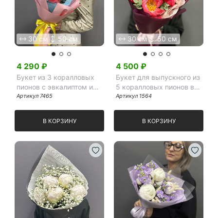
30 см
50 см
30 см
50 см
4 290
₽
4 500
₽
Букет из 3 коралловых
Букет для выпускного из
пионов с эвкалиптом и
5 коралловых пионов в
краспедией в яркой
Артикул
7465
двухслойной упаковке
Артикул
1564
упаковке с тишью
В КОРЗИНУ
В КОРЗИНУ