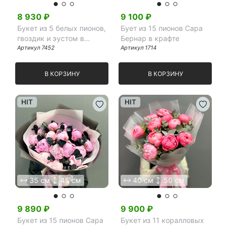
8 930
₽
9 100
₽
Букет из 5 белых пионов,
Бует из 15 пионов Сара
гвоздик и эустом в
Бернар в крафте
фоамиране
Артикул
7452
Артикул
1714
В КОРЗИНУ
В КОРЗИНУ
HIT
HIT
35 см
45 см
40 см
50 см
9 890
₽
9 900
₽
Букет из 15 пионов Сара
Букет из 11 коралловых