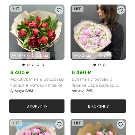
HIT
HIT
30 см
50 см
30 см
45 см
6 400
₽
6 490
₽
Монобукет из 9 бордовых
Букет из 7 розовых
пионов в матовой плёнке
пионов Сара Бернар с
Артикул
6298
маттиолой в упаковке
Артикул
7451
В КОРЗИНУ
В КОРЗИНУ
HIT
HIT