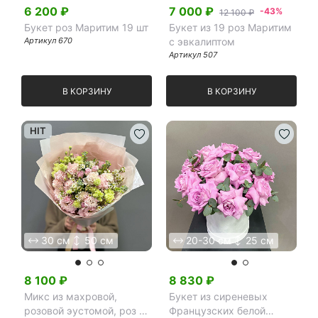
6 200
₽
7 000
₽
-43%
12 100 ₽
Букет роз Маритим 19 шт
Букет из 19 роз Маритим
Артикул
670
с эвкалиптом
Артикул
507
В КОРЗИНУ
В КОРЗИНУ
HIT
30 см
50 см
20-30 см
25 см
8 100
₽
8 830
₽
Микс из махровой,
Букет из сиреневых
розовой эустомой, роз и
Французских белой