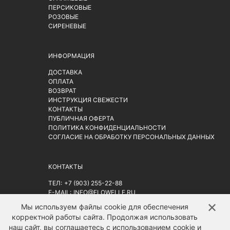
ПЕРСИКОВЫЕ
РОЗОВЫЕ
СИРЕНЕВЫЕ
ИНФОРМАЦИЯ
ДОСТАВКА
ОПЛАТА
ВОЗВРАТ
ИНСТРУКЦИЯ СВЕЖЕСТИ
КОНТАКТЫ
ПУБЛИЧНАЯ ОФЕРТА
ПОЛИТИКА КОНФИДЕНЦИАЛЬНОСТИ
СОГЛАСИЕ НА ОБРАБОТКУ ПЕРСОНАЛЬНЫХ ДАННЫХ
КОНТАКТЫ
ТЕЛ:
+7 (903) 255-22-88
E-MAIL:
INFO@FLOWELLE.RU
АДРЕС: Г. МОСКВА, РИЖСКАЯ ПЛ. 9АС2
НА КАРТЕ
✕
↑
Мы используем файлы cookie для обеспечения
корректной работы сайта. Продолжая использовать
наш сайт, вы соглашаетесь с использованием cookie и