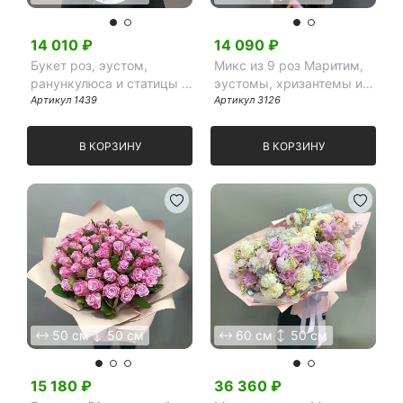
14 010
₽
14 090
₽
Букет роз, эустом,
Микс из 9 роз Маритим,
ранункулюса и статицы в
эустомы, хризантемы и
коробке
Артикул
1439
гиперикума
Артикул
3126
В КОРЗИНУ
В КОРЗИНУ
50 см
50 см
60 см
50 см
15 180
₽
36 360
₽