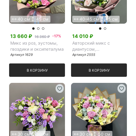
40 см
45 см
40-45 см
45 см
13 660
₽
14 010
₽
-17%
16 360 ₽
Микс из роз, эустомы,
Авторский микс с
гвоздики и оксипеталума
диантусом,
Артикул
1629
альстромерией, розами и
Артикул
2555
голубой гортензией
В КОРЗИНУ
В КОРЗИНУ
30 см
30 см
30 см
50 см