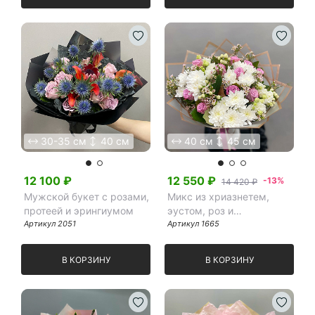
30-35 см
40 см
40 см
45 см
12 100
₽
12 550
₽
-13%
14 420 ₽
Мужской букет с розами,
Микс из хриазнетем,
протеей и эрингиумом
эустом, роз и
Артикул
2051
шамелациума
Артикул
1665
В КОРЗИНУ
В КОРЗИНУ