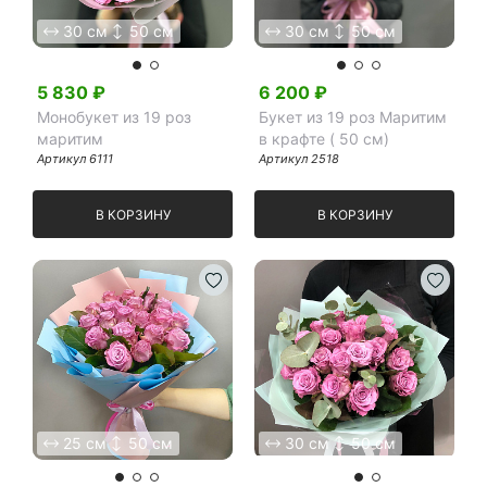
30 см
50 см
30 см
50 см
Я принимаю Политику конфиденциальности и
Правила использования сайта ФЛАВЭЛЬ. Мы не
продаем ваши данные и храним их в безопасности
5 830
₽
6 200
₽
Монобукет из 19 роз
Букет из 19 роз Маритим
маритим
в крафте ( 50 см)
Артикул
6111
Артикул
2518
В КОРЗИНУ
В КОРЗИНУ
25 см
50 см
30 см
50 см