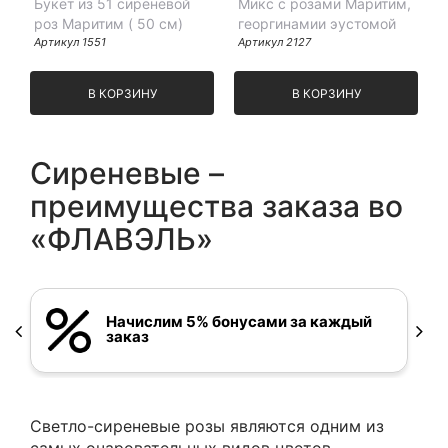
Букет из 51 сиреневой
Микс с розами Маритим,
роз Маритим ( 50 см)
георгинамии эустомой
Артикул
1551
Артикул
2127
В КОРЗИНУ
В КОРЗИНУ
Сиреневые –
преимущества заказа во
«ФЛАВЭЛЬ»
Начислим 5% бонусами за каждый
заказ
Светло-сиреневые розы являются одним из