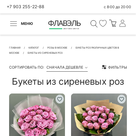
+7 903 255-22-88
с 8:00 до 20:00
МЕНЮ
ВЕРНУТЬСЯ
✕
Быстрая покупка
ГЛАВНАЯ
КАТАЛОГ
РОЗЫ В МОСКВЕ
БУКЕТЫ РОЗ РАЗЛИЧНЫХ ЦВЕТОВ В
МОСКВЕ
БУКЕТЫ ИЗ СИРЕНЕВЫХ РОЗ
СОРТИРОВАТЬ ПО:
СНАЧАЛА ДЕШЕВЛЕ
ФИЛЬТРЫ
Букеты из сиреневых роз
КОНТАКТНЫЕ ДАННЫЕ
БЫСТРАЯ ПОКУПКА