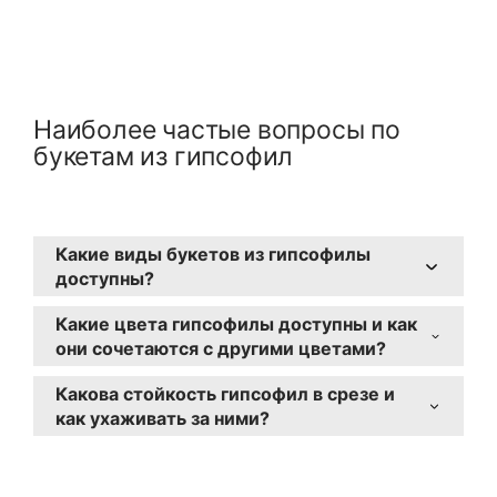
Наиболее частые вопросы
по
букетам из гипсофил
Какие виды букетов из гипсофилы
доступны?
У нас представлены разнообразные
Какие цвета гипсофилы доступны и как
варианты букетов с гипсофилой. Вы
они сочетаются с другими цветами?
можете выбрать букет, оформленный в
Гипсофила доступна в белом, розовом и
бумаге для природного шарма, в коробке
Какова стойкость гипсофил в срезе и
фиолетовом цветах. Белая гипсофила
для элегантности, в сумке для легкости
как ухаживать за ними?
символизирует чистоту, розовая -
или в шляпной коробке для творческого и
Гипсофила славится своей
нежность, а фиолетовая - загадочность.
стильного подхода к подарку.
долговечностью. Для удлинения срока
Она прекрасно сочетается с розами,