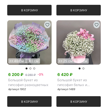
В КОРЗИНУ
В КОРЗИНУ
40 см
40 см
25 см
25 см
6 200
₽
6 420
₽
-2%
6 280 ₽
Большой букет из
Большой букет из
гипсофил разноцветных
гипсофил белых и
Артикул
1902
розовых орхидей в
Артикул
1489
шляпной коробке
В КОРЗИНУ
В КОРЗИНУ