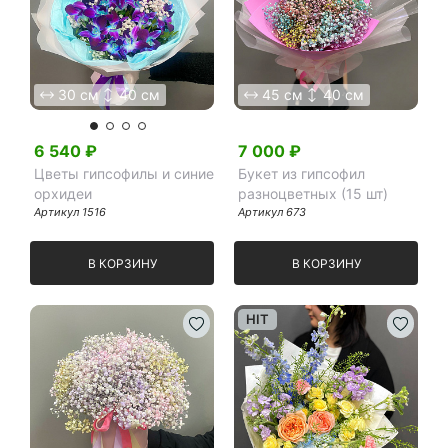
30 см
40 см
45 см
40 см
6 540
₽
7 000
₽
Цветы гипсофилы и синие
Букет из гипсофил
орхидеи
разноцветных (15 шт)
Артикул
1516
Артикул
673
В КОРЗИНУ
В КОРЗИНУ
HIT