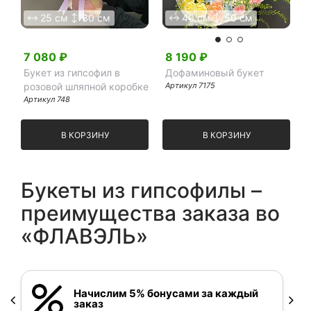
25 см
30 см
40 см
50 см
7 080
₽
8 190
₽
Букет из гипсофил в
Дофаминовый букет
розовой шляпной коробке
Артикул
7175
Артикул
748
В КОРЗИНУ
В КОРЗИНУ
Букеты из гипсофилы –
преимущества заказа во
«ФЛАВЭЛЬ»
Начислим 5% бонусами за каждый
заказ