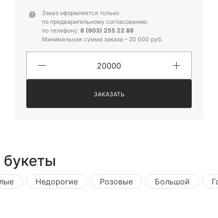
Заказ оформляется только
по предварительному согласованию
по телефону:
8 (903) 255 22 88
Минимальная сумма заказа – 20 000 руб.
ЗАКАЗАТЬ
 букеты
лые
Недорогие
Розовые
Большой
Г