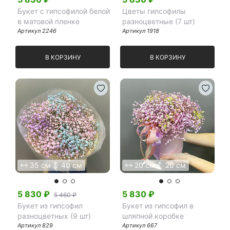
Букет с гипсофилой белой
Цветы гипсофилы
в матовой пленке
разноцветные (7 шт)
Артикул
2246
Артикул
1918
В КОРЗИНУ
В КОРЗИНУ
35 см
40 см
20 см
20 см
5 830
₽
5 830
₽
5 460 ₽
Букет из гипсофил
Букет из гипсофил в
разноцветных (9 шт)
шляпной коробке
Артикул
829
Артикул
667