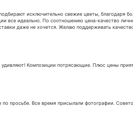
Я принимаю Политику конфиденциальности и
 подбирают исключительно свежие цветы, благодаря б
Правила использования сайта ФЛАВЭЛЬ. Мы не
ии все идеально. По соотношению цена-качество лично
продаем ваши данные и храним их в безопасности
тавки даже не хочется. Желаю поддерживать качество
 удивляют! Композиции потрясающие. Плюс цены прия
е по просьбе. Все время присылали фотографии. Совет