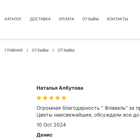
КАТАЛОГ
ДОСТАВКА
ОПЛАТА
ОТЗЫВЫ
КОНТАКТЫ
АКЦИИ
ГЛАВНАЯ
ОТЗЫВЫ
ОТЗЫВЫ
ПРЕМИУМ БУКЕТЫ
БУКЕТЫ
ЦВЕТЫ
ПОВОД
Наталья Албутова
РОЗЫ
БУКЕТЫ НЕВЕСТЫ
Огромная благодарность " Флавель" за 
ПОДАРКИ
Цветы наисвежайшие, обсуждали все до 
КОМПОЗИЦИИ ЦВЕТОВ
10 Oct 2024
СУХОЦВЕТЫ
Денис
ИНДИВИДУАЛЬНЫЙ ЗАКАЗ