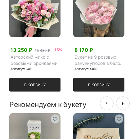
13 250 ₽
8 170 ₽
-15%
15 480 ₽
Авторский микс с
Букет из 9 розовых
розовыми орхидеями
ранункулюсов в белом
Артикул 746
крафте
Артикул 1360
В КОРЗИНУ
В КОРЗИНУ
Рекомендуем к букету