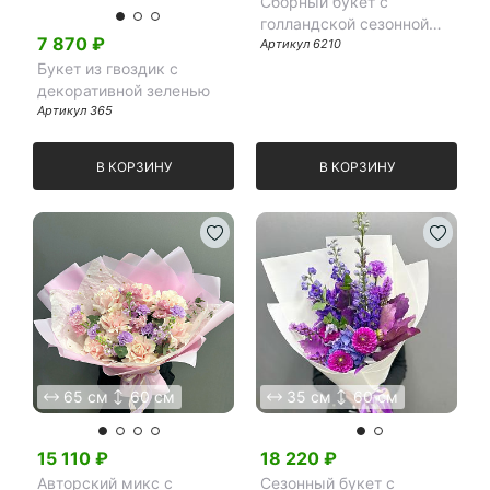
Сборный букет с
голландской сезонной
7 870
₽
гортензией,
Артикул
6210
дельфиниумом и розой
Букет из гвоздик с
декоративной зеленью
Артикул
365
В КОРЗИНУ
В КОРЗИНУ
65 см
60 см
35 см
60 см
15 110
₽
18 220
₽
Авторский микс с
Сезонный букет с