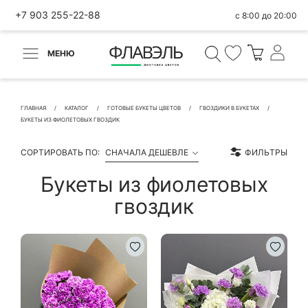
+7 903 255-22-88
с 8:00 до 20:00
МЕНЮ
ВЕРНУТЬСЯ
✕
Быстрая покупка
ГЛАВНАЯ
КАТАЛОГ
ГОТОВЫЕ БУКЕТЫ ЦВЕТОВ
ГВОЗДИКИ В БУКЕТАХ
БУКЕТЫ ИЗ ФИОЛЕТОВЫХ ГВОЗДИК
СОРТИРОВАТЬ ПО:
СНАЧАЛА ДЕШЕВЛЕ
ФИЛЬТРЫ
Букеты из фиолетовых
КОНТАКТНЫЕ ДАННЫЕ
гвоздик
БЫСТРАЯ ПОКУПКА