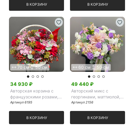
В КОРЗИНУ
В КОРЗИНУ
70 см
50 см
60 см
50 см
34 930
₽
49 440
₽
Авторская корзина с
Авторский микс с
французскими розами,
георгинами, маттиолой,
орхидеей и гвоздиками
Артикул
6195
эустомой и гвоздикой
Артикул
2156
В КОРЗИНУ
В КОРЗИНУ