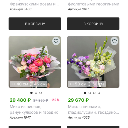
Франзузскими розам и
фиолетовыми георгинами
сиреневой гвоздикой
Артикул
5406
Артикул
6107
В КОРЗИНУ
В КОРЗИНУ
40 см
45 см
50 см
50 см
29 480
₽
29 670
₽
-22%
37 350 ₽
Микс из пионов,
Микс с пионами,
ранункулюсов и гвоздик
гладиолусами, гвоздикой
Артикул
1647
и эустомой
Артикул
4025