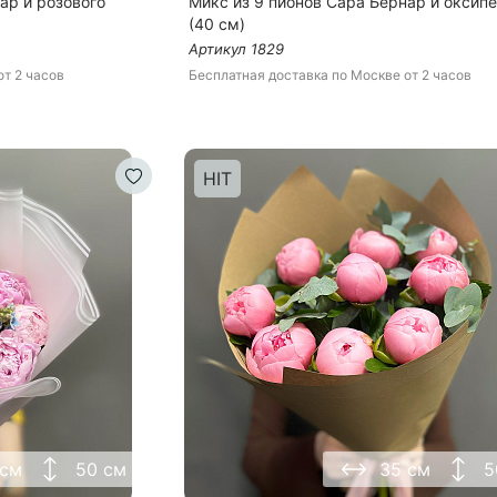
ар и розового
Микс из 9 пионов Сара Бернар и оксип
(40 см)
Артикул
1829
от 2 часов
Бесплатная доставка
по Москве
от 2 часов
HIT
 см
50 см
35 см
5