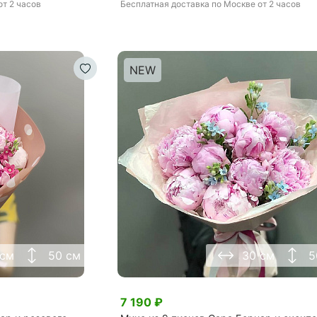
от 2 часов
Бесплатная доставка
по Москве
от 2 часов
NEW
 см
50 см
30 см
5
7 190
₽