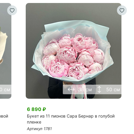
0 см
35 см
50 см
6 890
₽
овой
Букет из 11 пионов Сара Бернар в голубой
пленке
Артикул
1781