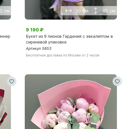
0 см
30 см
45 см
9 190
₽
иннер
Букет из 9 пионов Гардения с эвкалиптом в
сиреневой упаковке
Артикул
5853
Бесплатная доставка
по Москве
от 2 часов