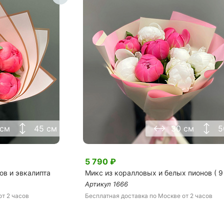
 см
45 см
30 см
5
5 790
₽
ов и эвкалипта
Микс из коралловых и белых пионов ( 9
Артикул
1666
от 2 часов
Бесплатная доставка
по Москве
от 2 часов