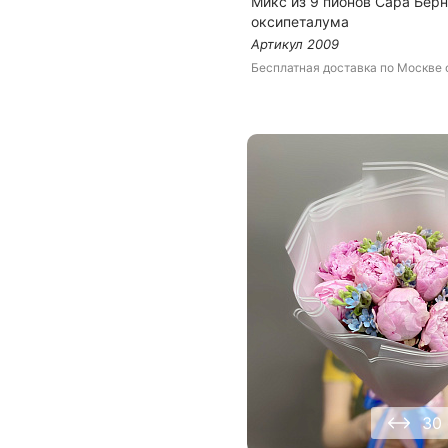
Микс из 9 пионов Сара Берн
оксипеталума
Артикул
2009
Бесплатная доставка
по Москве
30