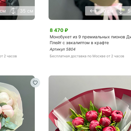
 см
35 см
30 см
5
8 470
₽
Монобукет из 9 премиальных пионов Д
Плейт с эвкалиптом в крафте
Артикул
5804
от 2 часов
Бесплатная доставка
по Москве
от 2 часов