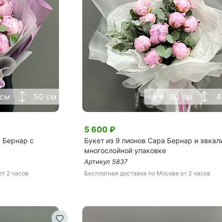
Я принимаю Политику конфиденциальности и
Правила использования сайта ФЛАВЭЛЬ. Мы не
продаем ваши данные и храним их в безопасности
 см
50 см
30 см
4
5 600
₽
 Бернар с
Букет из 9 пионов Сара Бернар и эвкал
многослойной упаковке
Артикул
5837
от 2 часов
Бесплатная доставка
по Москве
от 2 часов