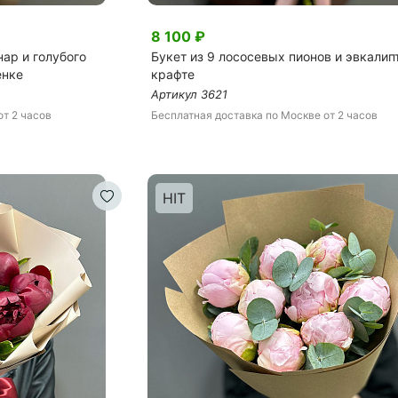
8 100
₽
нар и голубого
Букет из 9 лососевых пионов и эвкалип
енке
крафте
Артикул
3621
от 2 часов
Бесплатная доставка
по Москве
от 2 часов
HIT