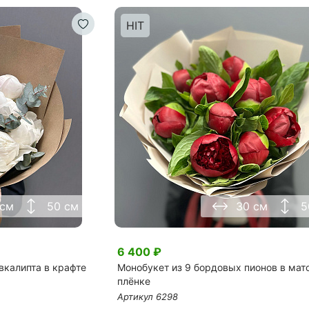
HIT
 см
50 см
30 см
5
6 400
₽
эвкалипта в крафте
Монобукет из 9 бордовых пионов в мат
плёнке
Артикул
6298