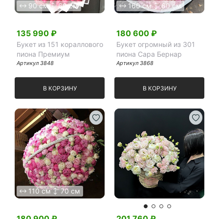
90 см
60 см
160 см
60 см
Я принимаю Политику конфиденциальности и
Правила использования сайта ФЛАВЭЛЬ. Мы не
135 990
₽
180 600
₽
продаем ваши данные и храним их в безопасности
Букет из 151 кораллового
Букет огромный из 301
пиона Премиум
пиона Сара Бернар
Артикул
3848
Артикул
3868
В КОРЗИНУ
В КОРЗИНУ
110 см
70 см
180 900
₽
201 760
₽