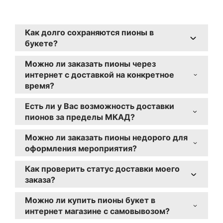
Как долго сохраняются пионы в
букете?
При правильном уходе пионы могут
Можно ли заказать пионы через
стоять до 7-10 дней. Важно регулярно
интернет с доставкой на конкретное
менять воду и подрезать стебли.
время?
Да, наш сервис позволяет указать точное
Есть ли у Вас возможность доставки
время доставки с интервалом в один час.
пионов за пределы МКАД?
Для особых случаев доступна доставка к
Да, мы осуществляем доставку не только
определенному моменту.
Можно ли заказать пионы недорого для
по Москве, но и по Московской области.
оформления мероприятия?
Стоимость доставки за МКАД
Конечно! «ФЛАВЭЛЬ» предлагает
рассчитывается индивидуально в
Как проверить статус доставки моего
специальные условия для оформления
зависимости от расстояния.
заказа?
свадеб, юбилеев и корпоративных
После оформления заказа Вы получите
мероприятий. Для получения
Можно ли купить пионы букет в
уникальный код для отслеживания. Также
индивидуального предложения свяжитесь
интернет магазине с самовывозом?
наш менеджер свяжется с Вами для
с нашими менеджерами.