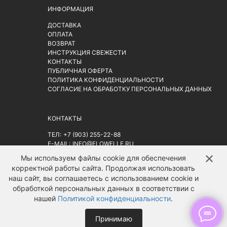
ИНФОРМАЦИЯ
ДОСТАВКА
ОПЛАТА
ВОЗВРАТ
ИНСТРУКЦИЯ СВЕЖЕСТИ
КОНТАКТЫ
ПУБЛИЧНАЯ ОФЕРТА
ПОЛИТИКА КОНФИДЕНЦИАЛЬНОСТИ
СОГЛАСИЕ НА ОБРАБОТКУ ПЕРСОНАЛЬНЫХ ДАННЫХ
КОНТАКТЫ
ТЕЛ:
+7 (903) 255-22-88
E-MAIL:
INFO@FLOWELLE.RU
АДРЕС: Г. МОСКВА, РИЖСКАЯ ПЛ. 9АС2
НА КАРТЕ
✕
↑
Мы используем файлы cookie для обеспечения
корректной работы сайта. Продолжая использовать
наш сайт, вы соглашаетесь с использованием cookie и
обработкой персональных данных в соответствии с
нашей
Политикой конфиденциальности
.
Принимаю