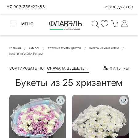
+7 903 255-22-88
с 8:00 до 20:00
МЕНЮ
ВЕРНУТЬСЯ
✕
Быстрая покупка
ГЛАВНАЯ
КАТАЛОГ
ГОТОВЫЕ БУКЕТЫ ЦВЕТОВ
БУКЕТЫ ИЗ ХРИЗАНТЕМ
БУКЕТЫ ИЗ 25 ХРИЗАНТЕМ
СОРТИРОВАТЬ ПО:
СНАЧАЛА ДЕШЕВЛЕ
ФИЛЬТРЫ
Букеты из 25 хризантем
КОНТАКТНЫЕ ДАННЫЕ
БЫСТРАЯ ПОКУПКА