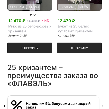
50 см
60 см
50 см
60 см
Я принимаю Политику конфиденциальности и
Правила использования сайта ФЛАВЭЛЬ. Мы не
продаем ваши данные и храним их в безопасности
12 470
₽
12 470
₽
-14%
14 400 ₽
Микс из 25 бело-розовых
Букет из 25 белых
хризантем
кустовых хризантем
Артикул
2425
Артикул
959
В КОРЗИНУ
В КОРЗИНУ
25 хризантем –
преимущества заказа во
«ФЛАВЭЛЬ»
Начислим 5% бонусами за каждый
заказ