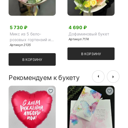
5 730 ₽
4 690 ₽
Микс из 5 бело-
Дофаминовый букет
розовых гортензий и
Артикул 7174
эвкалипта
Артикул 2135
В КОРЗИНУ
В КОРЗИНУ
Рекомендуем к букету