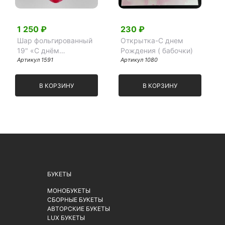
1 250 ₽
230 ₽
Шар фольгированный
Открытка-С днем
19" «С днём
Рождения ( бабочки)
рождения, любовь
Артикул 1591
Артикул 1080
моя»,
В КОРЗИНУ
В КОРЗИНУ
БУКЕТЫ
МОНОБУКЕТЫ
СБОРНЫЕ БУКЕТЫ
АВТОРСКИЕ БУКЕТЫ
LUX БУКЕТЫ