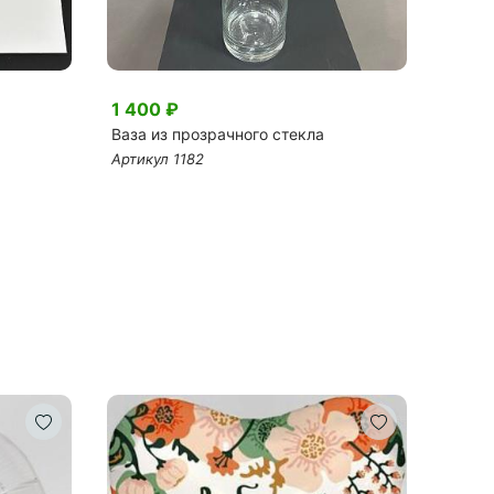
1 400 ₽
3 46
Ваза из прозрачного стекла
Арома
Артикул 1182
Артику