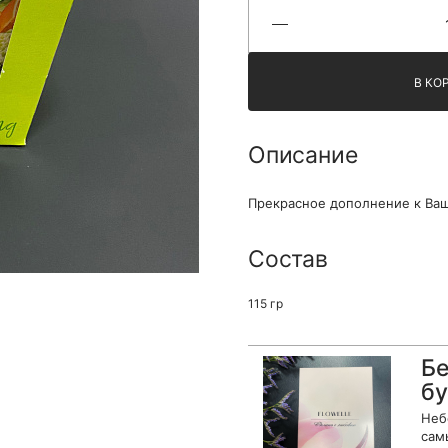
Я принимаю Политику конфиденциальности и
Правила использования сайта ФЛАВЭЛЬ. Мы не
продаем ваши данные и храним их в безопасности
В КО
Описание
Прекрасное дополнение к Ваш
Состав
115 гр
Бе
бу
Неб
сам