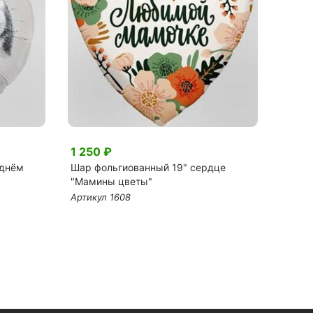
1 250 ₽
3 46
 днём
Шар фольгиованный 19" сердце
Арома
"Мамины цветы"
Артику
Артикул 1608