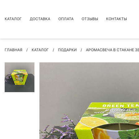
КАТАЛОГ
ДОСТАВКА
ОПЛАТА
ОТЗЫВЫ
КОНТАКТЫ
АКЦИИ
ГЛАВНАЯ
КАТАЛОГ
ПОДАРКИ
АРОМАСВЕЧА В СТАКАНЕ З
ПРЕМИУМ БУКЕТЫ
БУКЕТЫ
ЦВЕТЫ
ПОВОД
РОЗЫ
БУКЕТЫ НЕВЕСТЫ
ПОДАРКИ
КОМПОЗИЦИИ ЦВЕТОВ
СУХОЦВЕТЫ
ИНДИВИДУАЛЬНЫЙ ЗАКАЗ