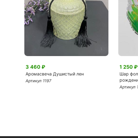
3 460 ₽
1 250 ₽
е
Аромасвеча Душистый лен
Шар фол
рождени
Артикул 1197
Артикул 