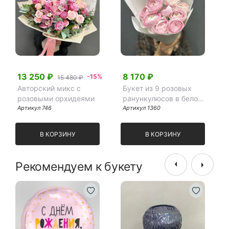
13 250 ₽
8 170 ₽
-15%
15 480 ₽
Авторский микс с
Букет из 9 розовых
розовыми орхидеями
ранункулюсов в белом
Артикул 746
крафте
Артикул 1360
В КОРЗИНУ
В КОРЗИНУ
Рекомендуем к букету