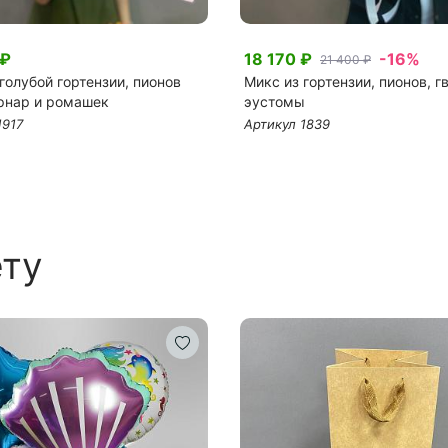
 ₽
18 170 ₽
-16%
21 400 ₽
голубой гортензии, пионов
Микс из гортензии, пионов, г
рнар и ромашек
эустомы
1917
Артикул 1839
ету