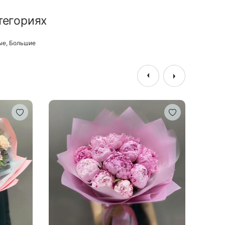
тегориях
ые
,
Большие