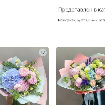
Представлен в ка
Монобукеты
,
Букеты
,
Пионы
,
Бел