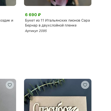
6 690 ₽
270 
воздик и
Букет из 11 Итальянских пионов Сара
Роско
Бернар в двухслойной пленке
Артику
Артикул 2095