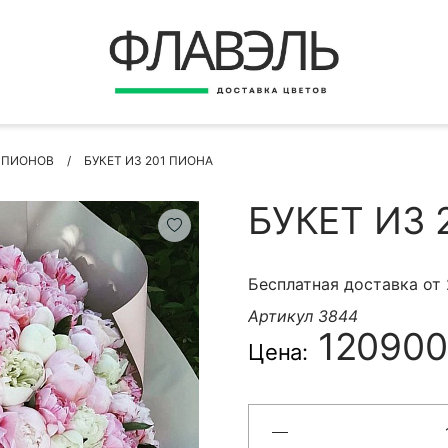
ВЕРНУТЬСЯ
ДОСТАВКА
Быстрая покупка
 ПИОНОВ
БУКЕТ ИЗ 201 ПИОНА
ОПЛАТА
ИНСТРУКЦИЯ
БУКЕТ ИЗ 
КОНТАКТЫ
КОНТАКТНЫЕ ДАННЫЕ
Бесплатная доставка от
Артикул 3844
120900
Цена:
БЫСТРАЯ ПОКУПКА