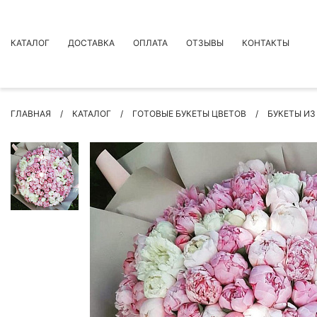
КАТАЛОГ
ДОСТАВКА
ОПЛАТА
ОТЗЫВЫ
КОНТАКТЫ
АКЦИИ
ГЛАВНАЯ
КАТАЛОГ
ГОТОВЫЕ БУКЕТЫ ЦВЕТОВ
БУКЕТЫ ИЗ
ПРЕМИУМ БУКЕТЫ
БУКЕТЫ
ЦВЕТЫ
ПОВОД
РОЗЫ
БУКЕТЫ НЕВЕСТЫ
ПОДАРКИ
КОМПОЗИЦИИ ЦВЕТОВ
СУХОЦВЕТЫ
ИНДИВИДУАЛЬНЫЙ ЗАКАЗ