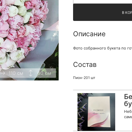
Я принимаю Политику конфиденциальности и
В КО
Правила использования сайта ФЛАВЭЛЬ. Мы не
продаем ваши данные и храним их в безопасности
Описание
Фото собранного букета по го
Состав
110 см
60 см
Пион-201 шт
Бе
бу
Неб
сам