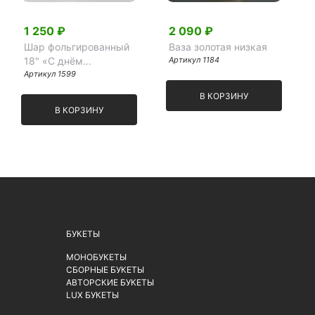
1 250 ₽
2 090 ₽
Шар фольгированный
Ваза золотая низкая
18" «С днём
Артикул 1184
рождения, любимая»
Артикул 1599
В КОРЗИНУ
В КОРЗИНУ
БУКЕТЫ
МОНОБУКЕТЫ
СБОРНЫЕ БУКЕТЫ
АВТОРСКИЕ БУКЕТЫ
LUX БУКЕТЫ