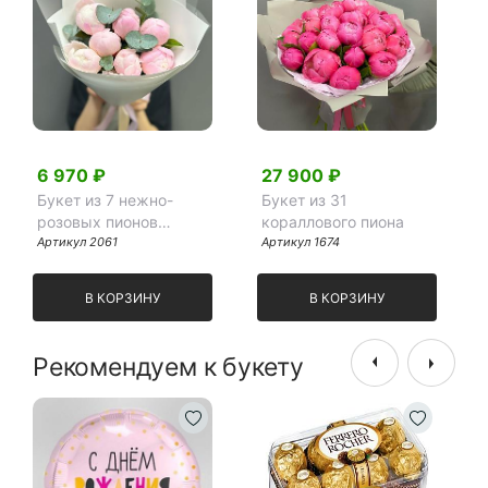
6 970 ₽
27 900 ₽
Букет из 7 нежно-
Букет из 31
розовых пионов
кораллового пиона
Гардения
Артикул 2061
Артикул 1674
В КОРЗИНУ
В КОРЗИНУ
Рекомендуем к букету