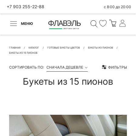
+7 903 255-22-88
с 8:00 до 20:00
МЕНЮ
ВЕРНУТЬСЯ
✕
Быстрая покупка
ГЛАВНАЯ
КАТАЛОГ
ГОТОВЫЕ БУКЕТЫ ЦВЕТОВ
БУКЕТЫ ИЗ ПИОНОВ
БУКЕТЫ ИЗ 15 ПИОНОВ
СОРТИРОВАТЬ ПО:
СНАЧАЛА ДЕШЕВЛЕ
ФИЛЬТРЫ
Букеты из 15 пионов
КОНТАКТНЫЕ ДАННЫЕ
БЫСТРАЯ ПОКУПКА