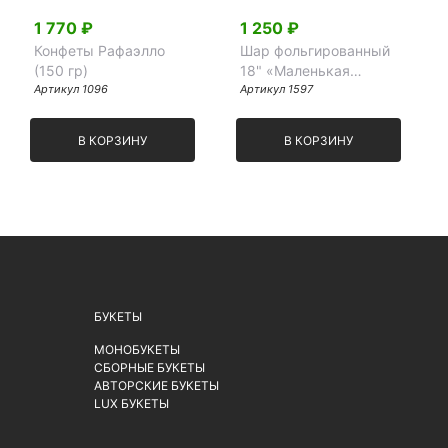
1 770 ₽
1 250 ₽
Конфеты Рафаэлло
Шар фольгированный
(150 гр)
18" «Маленькая
Артикул 1096
принцесса»
Артикул 1597
В КОРЗИНУ
В КОРЗИНУ
БУКЕТЫ
МОНОБУКЕТЫ
СБОРНЫЕ БУКЕТЫ
АВТОРСКИЕ БУКЕТЫ
LUX БУКЕТЫ