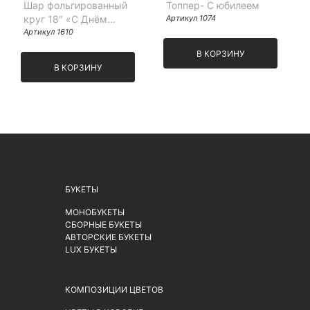
Шар фольгированный
Топпер- С юбилеем
круг 18" «С Днём
Артикул 1074
рождения. Космос»
Артикул 1610
В КОРЗИНУ
В КОРЗИНУ
БУКЕТЫ
МОНОБУКЕТЫ
СБОРНЫЕ БУКЕТЫ
АВТОРСКИЕ БУКЕТЫ
LUX БУКЕТЫ
КОМПОЗИЦИИ ЦВЕТОВ