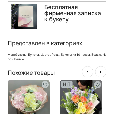
Бесплатная
фирменная записка
к букету
Представлен в категориях
Монобукеты
,
Букеты
,
Цветы
,
Розы
,
Букеты из 101 розы
,
Белые
,
Из
роз
,
Белые
Похожие товары
HIT