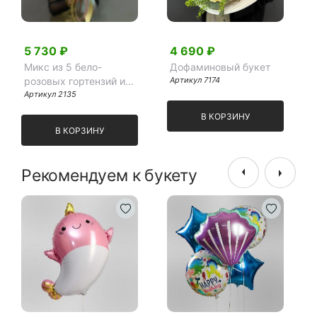
5 730 ₽
4 690 ₽
Микс из 5 бело-
Дофаминовый букет
розовых гортензий и
Артикул 7174
эвкалипта
Артикул 2135
В КОРЗИНУ
В КОРЗИНУ
Рекомендуем к букету