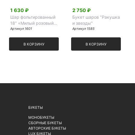
1 630 ₽
2 750 ₽
Шар фольгированный
Букет шаров "Ракушка
18" «Милый розовый
и звезды"
единорожек»
Артикул 1601
Артикул 1585
В КОРЗИНУ
В КОРЗИНУ
БУКЕТЫ
МОНОБУКЕТЫ
СБОРНЫЕ БУКЕТЫ
АВТОРСКИЕ БУКЕТЫ
LUX БУКЕТЫ