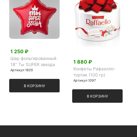
1 250 ₽
Шар фольгированный
1 880 ₽
18" Ты SUPER звезда
Конфеты Рафаэлло-
Артикул 1605
тортик (100 гр)
Артикул 1097
В КОРЗИНУ
В КОРЗИНУ