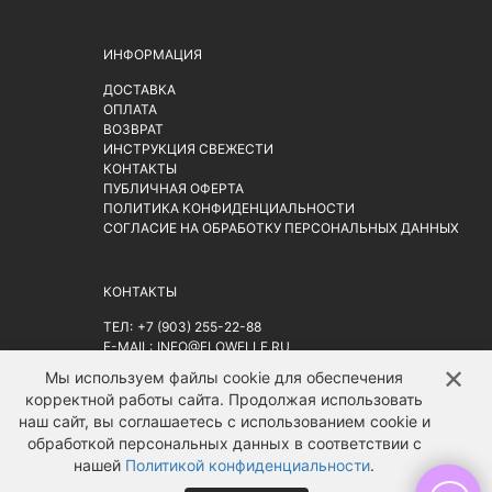
ИНФОРМАЦИЯ
ДОСТАВКА
ОПЛАТА
ВОЗВРАТ
ИНСТРУКЦИЯ СВЕЖЕСТИ
КОНТАКТЫ
ПУБЛИЧНАЯ ОФЕРТА
ПОЛИТИКА КОНФИДЕНЦИАЛЬНОСТИ
СОГЛАСИЕ НА ОБРАБОТКУ ПЕРСОНАЛЬНЫХ ДАННЫХ
КОНТАКТЫ
ТЕЛ:
+7 (903) 255-22-88
E-MAIL:
INFO@FLOWELLE.RU
АДРЕС: Г. МОСКВА, РИЖСКАЯ ПЛ. 9АС2
НА КАРТЕ
✕
↑
Мы используем файлы cookie для обеспечения
корректной работы сайта. Продолжая использовать
наш сайт, вы соглашаетесь с использованием cookie и
обработкой персональных данных в соответствии с
нашей
Политикой конфиденциальности
.