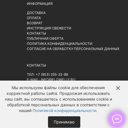
ИНФОРМАЦИЯ
ДОСТАВКА
ОПЛАТА
ВОЗВРАТ
ИНСТРУКЦИЯ СВЕЖЕСТИ
КОНТАКТЫ
ПУБЛИЧНАЯ ОФЕРТА
ПОЛИТИКА КОНФИДЕНЦИАЛЬНОСТИ
СОГЛАСИЕ НА ОБРАБОТКУ ПЕРСОНАЛЬНЫХ ДАННЫХ
КОНТАКТЫ
ТЕЛ:
+7 (903) 255-22-88
E-MAIL:
INFO@FLOWELLE.RU
АДРЕС: Г. МОСКВА, РИЖСКАЯ ПЛ. 9АС2
НА КАРТЕ
✕
↑
Мы используем файлы cookie для обеспечения
корректной работы сайта. Продолжая использовать
наш сайт, вы соглашаетесь с использованием cookie и
обработкой персональных данных в соответствии с
нашей
Политикой конфиденциальности
.
Принимаю