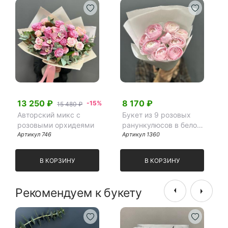
13 250 ₽
8 170 ₽
-15%
15 480 ₽
Авторский микс с
Букет из 9 розовых
розовыми орхидеями
ранункулюсов в белом
Артикул 746
крафте
Артикул 1360
В КОРЗИНУ
В КОРЗИНУ
Рекомендуем к букету