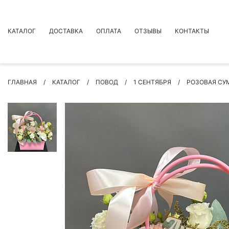
КАТАЛОГ
ДОСТАВКА
ОПЛАТА
ОТЗЫВЫ
КОНТАКТЫ
АКЦИИ
ГЛАВНАЯ
КАТАЛОГ
ПОВОД
1 СЕНТЯБРЯ
РОЗОВАЯ СУ
ПРЕМИУМ БУКЕТЫ
БУКЕТЫ
ЦВЕТЫ
ПОВОД
РОЗЫ
БУКЕТЫ НЕВЕСТЫ
ПОДАРКИ
КОМПОЗИЦИИ ЦВЕТОВ
СУХОЦВЕТЫ
ИНДИВИДУАЛЬНЫЙ ЗАКАЗ