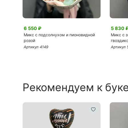
6 550 ₽
5 830 
лусами
Микс с подсолнухом и пионовидной
Микс с 
розой
гвоздик
Артикул 4149
Артикул 
Рекомендуем к бук