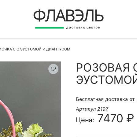
ВЕРНУТЬСЯ
ДОСТАВКА
Быстрая покупка
МОЧКА С С ЭУСТОМОЙ И ДИАНТУСОМ
ОПЛАТА
ИНСТРУКЦИЯ
РОЗОВАЯ 
КОНТАКТЫ
ЭУСТОМОЙ
КОНТАКТНЫЕ ДАННЫЕ
Бесплатная доставка от
Артикул 2197
7470 ₽
Цена:
БЫСТРАЯ ПОКУПКА