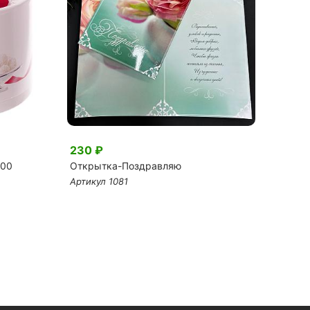
230 ₽
2 28
200
Открытка-Поздравляю
Букет
Артикул 1081
Артику