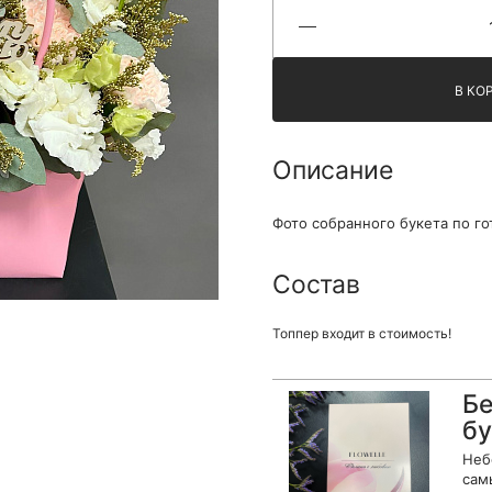
Я принимаю Политику конфиденциальности и
Правила использования сайта ФЛАВЭЛЬ. Мы не
продаем ваши данные и храним их в безопасности
В КО
Описание
Фото собранного букета по го
Состав
Топпер входит в стоимость!
Бе
бу
Неб
сам