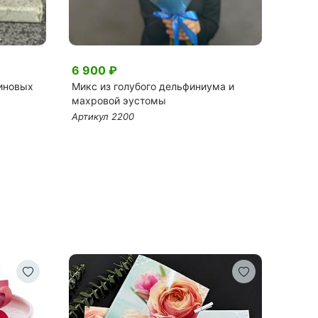
6 900 ₽
6 50
линовых
Микс из голубого дельфиниума и
Букет
махровой эустомы
щаме
Артикул 2200
Артик