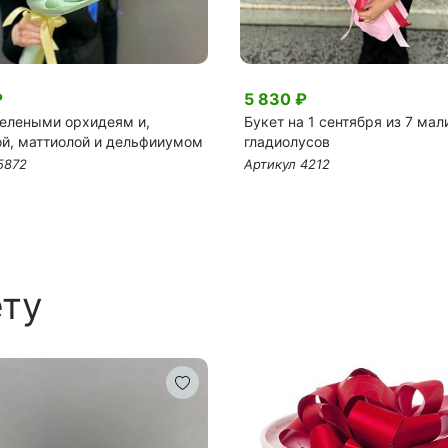
₽
5 830 ₽
зелеными орхидеям и,
Букет на 1 сентября из 7 ма
ой, маттиолой и дельфииумом
гладиолусов
5872
Артикул 4212
ету