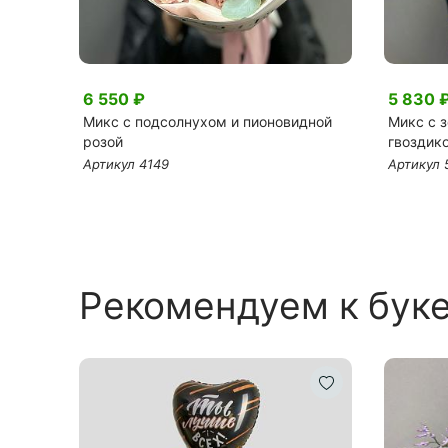
6 550 ₽
5 830 
лусами
Микс с подсолнухом и пионовидной
Микс с 
розой
гвоздик
Артикул 4149
Артикул 
Рекомендуем к бук