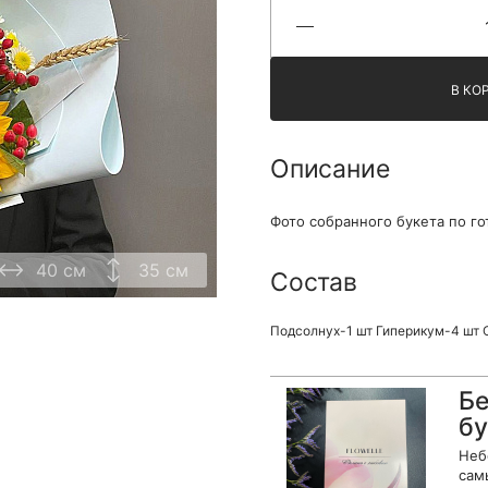
Я принимаю Политику конфиденциальности и
Правила использования сайта ФЛАВЭЛЬ. Мы не
продаем ваши данные и храним их в безопасности
В КО
Описание
Фото собранного букета по го
40 см
35 см
Состав
Подсолнух-1 шт Гиперикум-4 шт 
Бе
бу
Неб
сам