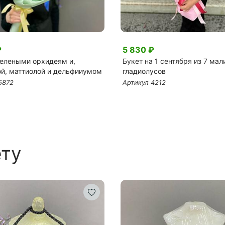
₽
5 830 ₽
зелеными орхидеям и,
Букет на 1 сентября из 7 ма
ой, маттиолой и дельфииумом
гладиолусов
5872
Артикул 4212
ету