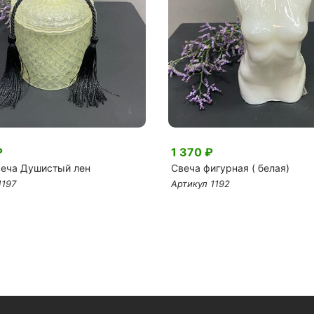
₽
1 370 ₽
еча Душистый лен
Свеча фигурная ( белая)
1197
Артикул 1192