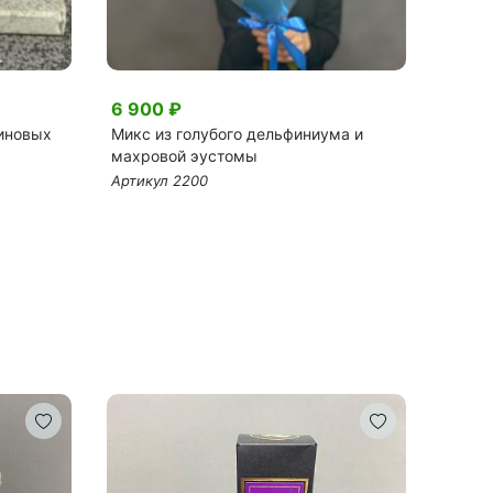
6 900 ₽
6 50
линовых
Микс из голубого дельфиниума и
Букет
махровой эустомы
щаме
Артикул 2200
Артик