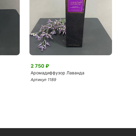
2 750 ₽
2 28
Аромадиффузор Лаванда
Букет
Артикул 1189
Артику