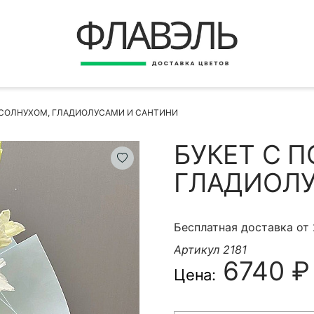
ВЕРНУТЬСЯ
ДОСТАВКА
Быстрая покупка
ДСОЛНУХОМ, ГЛАДИОЛУСАМИ И САНТИНИ
ОПЛАТА
ИНСТРУКЦИЯ
БУКЕТ С 
КОНТАКТЫ
ГЛАДИОЛУ
КОНТАКТНЫЕ ДАННЫЕ
Бесплатная доставка от
Артикул 2181
6740 ₽
Цена:
БЫСТРАЯ ПОКУПКА