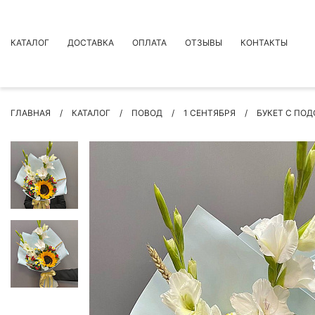
КАТАЛОГ
ДОСТАВКА
ОПЛАТА
ОТЗЫВЫ
КОНТАКТЫ
АКЦИИ
ГЛАВНАЯ
КАТАЛОГ
ПОВОД
1 СЕНТЯБРЯ
БУКЕТ С ПО
ПРЕМИУМ БУКЕТЫ
БУКЕТЫ
ЦВЕТЫ
ПОВОД
РОЗЫ
БУКЕТЫ НЕВЕСТЫ
ПОДАРКИ
КОМПОЗИЦИИ ЦВЕТОВ
СУХОЦВЕТЫ
ИНДИВИДУАЛЬНЫЙ ЗАКАЗ