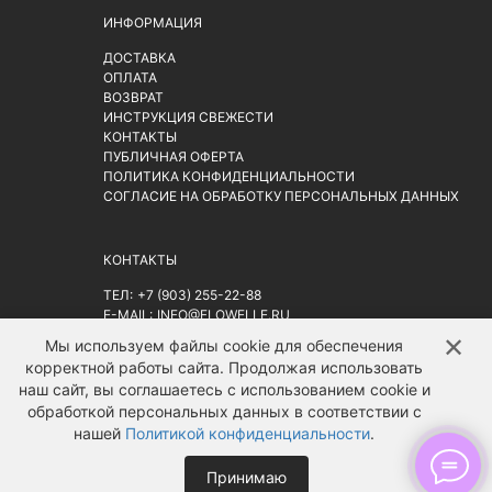
ИНФОРМАЦИЯ
ДОСТАВКА
ОПЛАТА
ВОЗВРАТ
ИНСТРУКЦИЯ СВЕЖЕСТИ
КОНТАКТЫ
ПУБЛИЧНАЯ ОФЕРТА
ПОЛИТИКА КОНФИДЕНЦИАЛЬНОСТИ
СОГЛАСИЕ НА ОБРАБОТКУ ПЕРСОНАЛЬНЫХ ДАННЫХ
КОНТАКТЫ
ТЕЛ:
+7 (903) 255-22-88
E-MAIL:
INFO@FLOWELLE.RU
АДРЕС: Г. МОСКВА, РИЖСКАЯ ПЛ. 9АС2
НА КАРТЕ
✕
↑
Мы используем файлы cookie для обеспечения
корректной работы сайта. Продолжая использовать
наш сайт, вы соглашаетесь с использованием cookie и
обработкой персональных данных в соответствии с
нашей
Политикой конфиденциальности
.
Принимаю