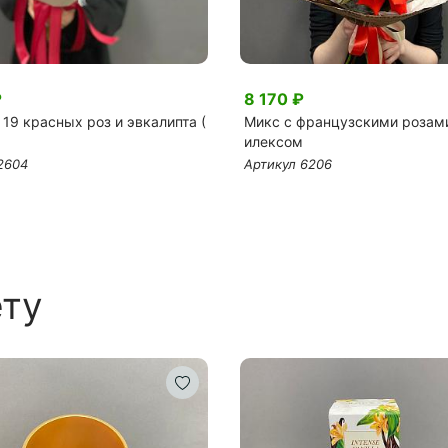
₽
8 170 ₽
 19 красных роз и эвкалипта (
Микс с французскими розам
илексом
2604
Артикул 6206
ету