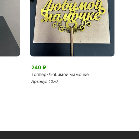
240 ₽
230 
Топпер-Любимой мамочке
Откры
Артикул 1070
Артику