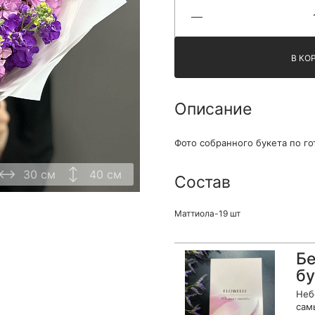
Я принимаю Политику конфиденциальности и
Правила использования сайта ФЛАВЭЛЬ. Мы не
продаем ваши данные и храним их в безопасности
В КО
Описание
Фото собранного букета по го
30 см
40 см
Состав
Маттиола-19 шт
Бе
бу
Неб
сам