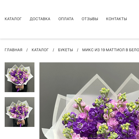
КАТАЛОГ
ДОСТАВКА
ОПЛАТА
ОТЗЫВЫ
КОНТАКТЫ
АКЦИИ
ГЛАВНАЯ
КАТАЛОГ
БУКЕТЫ
МИКС ИЗ 19 МАТТИОЛ В БЕЛ
ПРЕМИУМ БУКЕТЫ
БУКЕТЫ
ЦВЕТЫ
ПОВОД
РОЗЫ
БУКЕТЫ НЕВЕСТЫ
ПОДАРКИ
КОМПОЗИЦИИ ЦВЕТОВ
СУХОЦВЕТЫ
ИНДИВИДУАЛЬНЫЙ ЗАКАЗ