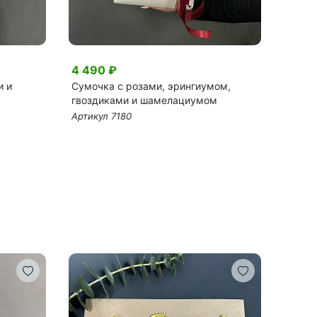
4 490 ₽
7 00
и и
Сумочка с розами, эрингиумом,
Розы М
гвоздиками и шамелациумом
эвкал
Артикул 7180
Артик