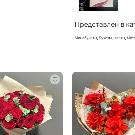
Представлен в ка
Монобукеты
,
Букеты
,
Цветы
,
Мат