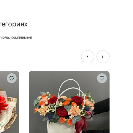
тегориях
тиола
,
Комплимент