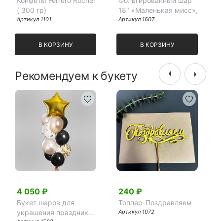
Конфеты Ferrero Rocher
Фольгированный шар
( 300 гр)
18" «Маленькая мисс»,
Артикул 1101
Артикул 1607
В КОРЗИНУ
В КОРЗИНУ
Рекомендуем к букету
4 050 ₽
240 ₽
Букет шаров для
Топпер-Поздравляем
украшения праздника
Артикул 1072