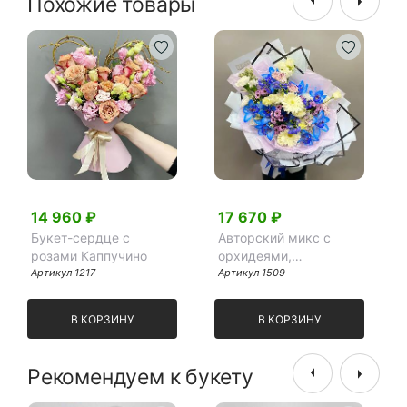
Похожие товары
14 960 ₽
17 670 ₽
Букет-сердце с
Авторский микс с
розами Каппучино
орхидеями,
Артикул 1217
дельфиниумом,
Артикул 1509
герберами и
гвоздиками
В КОРЗИНУ
В КОРЗИНУ
Рекомендуем к букету