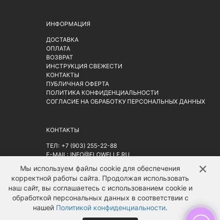
ИНФОРМАЦИЯ
ДОСТАВКА
ОПЛАТА
ВОЗВРАТ
ИНСТРУКЦИЯ СВЕЖЕСТИ
КОНТАКТЫ
ПУБЛИЧНАЯ ОФЕРТА
ПОЛИТИКА КОНФИДЕНЦИАЛЬНОСТИ
СОГЛАСИЕ НА ОБРАБОТКУ ПЕРСОНАЛЬНЫХ ДАННЫХ
КОНТАКТЫ
ТЕЛ:
+7 (903) 255-22-88
E-MAIL:
INFO@FLOWELLE.RU
АДРЕС: Г. МОСКВА, РИЖСКАЯ ПЛ. 9АС2
НА КАРТЕ
✕
↑
Мы используем файлы cookie для обеспечения
корректной работы сайта. Продолжая использовать
наш сайт, вы соглашаетесь с использованием cookie и
обработкой персональных данных в соответствии с
нашей
Политикой конфиденциальности
.