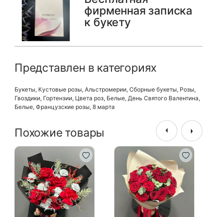
фирменная записка
к букету
Представлен в категориях
Букеты
,
Кустовые розы
,
Альстромерии
,
Сборные букеты
,
Розы
,
Гвоздики
,
Гортензии
,
Цвета роз
,
Белые
,
День Святого Валентина
,
Белые
,
Французские розы
,
8 марта
Похожие товары