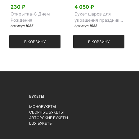
230 ₽
4 050 ₽
Открытка-C Днем
Букет шаров для
Рождения
украшения праздника
Артикул 1085
"Яркий"
Артикул 1588
В КОРЗИНУ
В КОРЗИНУ
БУКЕТЫ
МОНОБУКЕТЫ
СБОРНЫЕ БУКЕТЫ
АВТОРСКИЕ БУКЕТЫ
LUX БУКЕТЫ