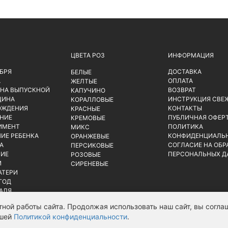
ЦВЕТА РОЗ
ИНФОРМАЦИЯ
ЯБРЯ
ДОСТАВКА
БЕЛЫЕ
А
ОПЛАТА
ЖЕЛТЫЕ
 НА ВЫПУСКНОЙ
ВОЗВРАТ
КАПУЧИНО
ЩИНА
ИНСТРУКЦИЯ СВЕ
КОРАЛЛОВЫЕ
ОЖДЕНИЯ
КОНТАКТЫ
КРАСНЫЕ
НИЕ
ПУБЛИЧНАЯ ОФЕР
КРЕМОВЫЕ
ИМЕНТ
ПОЛИТИКА
МИКС
ИЕ РЕБЕНКА
КОНФИДЕНЦИАЛЬ
ОРАНЖЕВЫЕ
А
СОГЛАСИЕ НА ОБР
ПЕРСИКОВЫЕ
ИЕ
ПЕРСОНАЛЬНЫХ Д
РОЗОВЫЕ
Й
СИРЕНЕВЫЕ
АТЕРИ
ГОД
РАЛЯ
ной работы сайта. Продолжая использовать наш сайт, вы соглаш
ашей
Политикой конфиденциальности
.