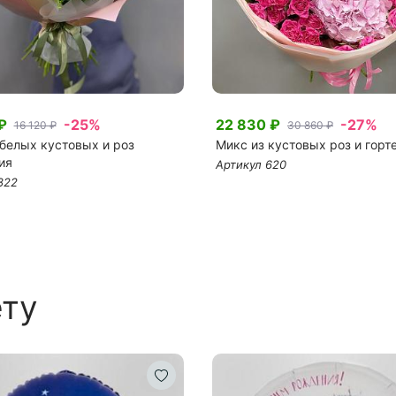
₽
-25%
22 830 ₽
-27%
16 120 ₽
30 860 ₽
 белых кустовых и роз
Микс из кустовых роз и горт
ия
Артикул 620
822
ету