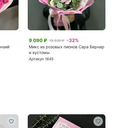
9 090 ₽
-32%
7 20
13 330 ₽
ензий
Микс из розовых пионов Сара Бернар
МИКС 
и эустомы
ОКСИ
Артикул 1645
Артику