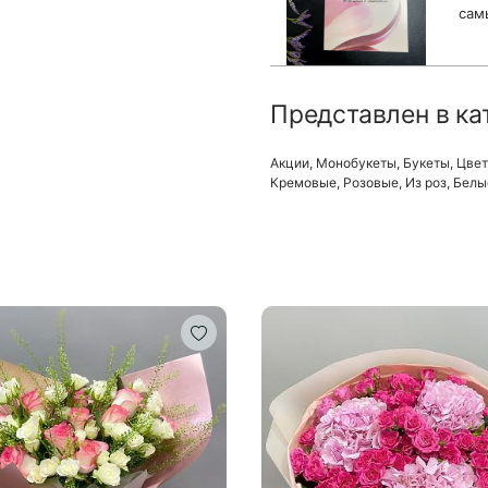
сам
Представлен в ка
Акции
,
Монобукеты
,
Букеты
,
Цве
Кремовые
,
Розовые
,
Из роз
,
Белы