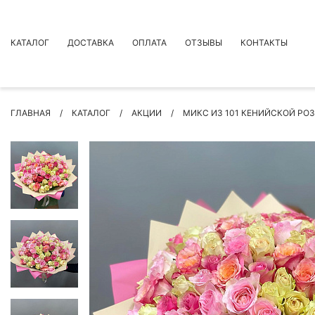
КАТАЛОГ
ДОСТАВКА
ОПЛАТА
ОТЗЫВЫ
КОНТАКТЫ
АКЦИИ
ГЛАВНАЯ
КАТАЛОГ
АКЦИИ
МИКС ИЗ 101 КЕНИЙСКОЙ РОЗЫ
ПРЕМИУМ БУКЕТЫ
БУКЕТЫ
ЦВЕТЫ
ПОВОД
РОЗЫ
БУКЕТЫ НЕВЕСТЫ
ПОДАРКИ
КОМПОЗИЦИИ ЦВЕТОВ
СУХОЦВЕТЫ
ИНДИВИДУАЛЬНЫЙ ЗАКАЗ