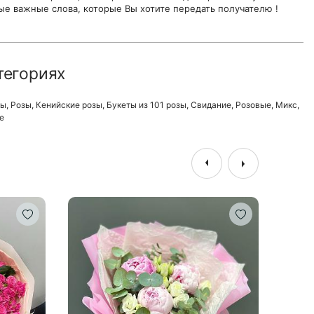
ые важные слова, которые Вы хотите передать получателю !
тегориях
ты
,
Розы
,
Кенийские розы
,
Букеты из 101 розы
,
Свидание
,
Розовые
,
Микс
,
е
HIT