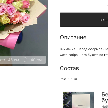
Я принимаю Политику конфиденциальности и
Правила использования сайта ФЛАВЭЛЬ. Мы не
продаем ваши данные и храним их в безопасности
В КО
Описание
Внимание! Перед оформлением
Фото собранного букета по го
45 см
40 см
Состав
Роза-101 шт
Бе
бу
Неб