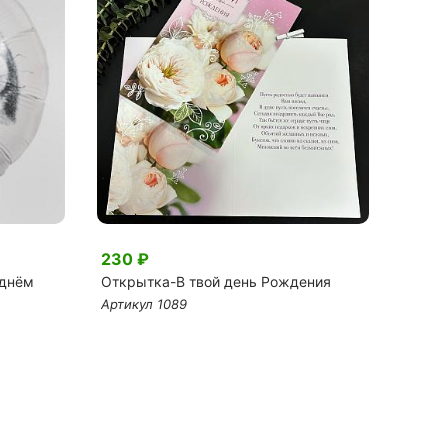
230 ₽
1 250
 днём
Открытка-В твой день Рождения
Шар ф
это с
Артикул 1089
Артику