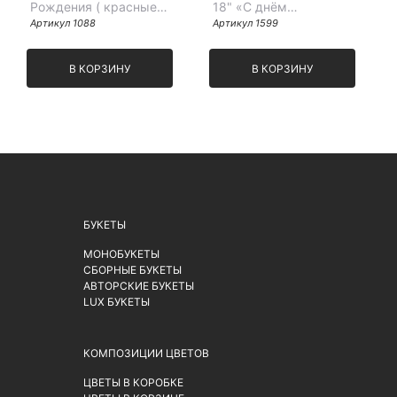
Рождения ( красные
18" «С днём
розы)
Артикул 1088
рождения, любимая»
Артикул 1599
В КОРЗИНУ
В КОРЗИНУ
БУКЕТЫ
МОНОБУКЕТЫ
СБОРНЫЕ БУКЕТЫ
АВТОРСКИЕ БУКЕТЫ
LUX БУКЕТЫ
КОМПОЗИЦИИ ЦВЕТОВ
ЦВЕТЫ В КОРОБКЕ