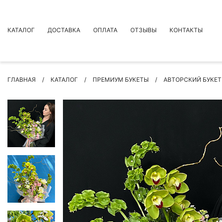
КАТАЛОГ
ДОСТАВКА
ОПЛАТА
ОТЗЫВЫ
КОНТАКТЫ
АКЦИИ
ГЛАВНАЯ
КАТАЛОГ
ПРЕМИУМ БУКЕТЫ
АВТОРСКИЙ БУКЕТ
ПРЕМИУМ БУКЕТЫ
БУКЕТЫ
ЦВЕТЫ
ПОВОД
РОЗЫ
БУКЕТЫ НЕВЕСТЫ
ПОДАРКИ
КОМПОЗИЦИИ ЦВЕТОВ
СУХОЦВЕТЫ
ИНДИВИДУАЛЬНЫЙ ЗАКАЗ