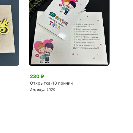
230 ₽
1 40
Открытка-10 причин
Ваза 
Артикул 1079
Артику