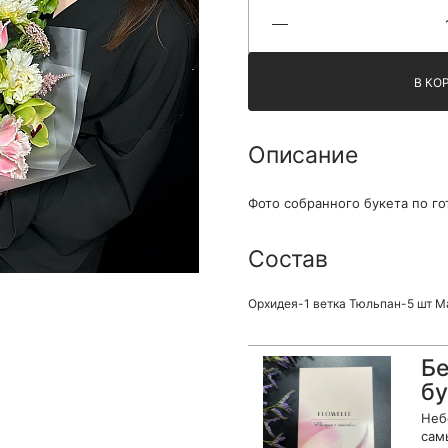
Я принимаю Политику конфиденциальности и
Правила использования сайта ФЛАВЭЛЬ. Мы не
продаем ваши данные и храним их в безопасности
В КО
Описание
Фото собранного букета по го
Состав
Орхидея-1 ветка Тюльпан-5 шт М
Бе
бу
Неб
сам