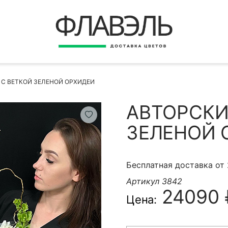
ВЕРНУТЬСЯ
ДОСТАВКА
Быстрая покупка
 С ВЕТКОЙ ЗЕЛЕНОЙ ОРХИДЕИ
ОПЛАТА
ИНСТРУКЦИЯ
АВТОРСКИ
КОНТАКТЫ
ЗЕЛЕНОЙ 
КОНТАКТНЫЕ ДАННЫЕ
Бесплатная доставка от
Артикул 3842
24090 
Цена:
БЫСТРАЯ ПОКУПКА