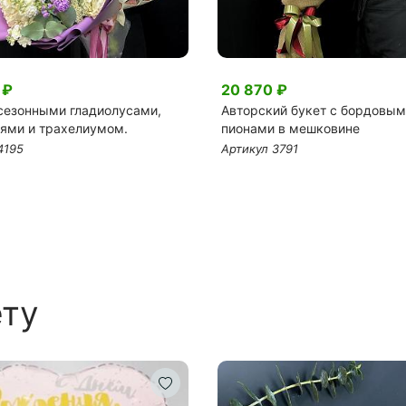
 ₽
20 870 ₽
 сезонными гладиолусами,
Авторский букет с бордовы
иями и трахелиумом.
пионами в мешковине
4195
Артикул 3791
ету