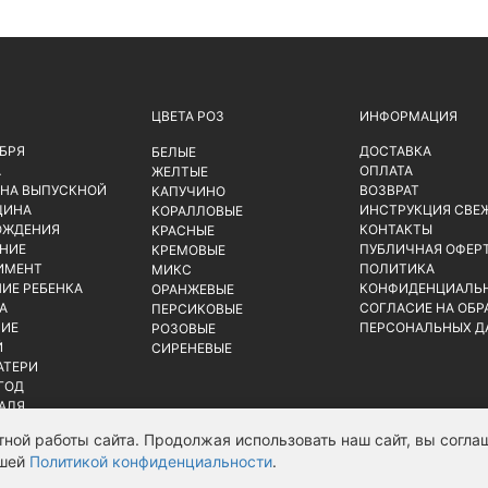
ЦВЕТА РОЗ
ИНФОРМАЦИЯ
ЯБРЯ
ДОСТАВКА
БЕЛЫЕ
А
ОПЛАТА
ЖЕЛТЫЕ
 НА ВЫПУСКНОЙ
ВОЗВРАТ
КАПУЧИНО
ЩИНА
ИНСТРУКЦИЯ СВЕ
КОРАЛЛОВЫЕ
ОЖДЕНИЯ
КОНТАКТЫ
КРАСНЫЕ
НИЕ
ПУБЛИЧНАЯ ОФЕР
КРЕМОВЫЕ
ИМЕНТ
ПОЛИТИКА
МИКС
ИЕ РЕБЕНКА
КОНФИДЕНЦИАЛЬ
ОРАНЖЕВЫЕ
А
СОГЛАСИЕ НА ОБР
ПЕРСИКОВЫЕ
ИЕ
ПЕРСОНАЛЬНЫХ Д
РОЗОВЫЕ
Й
СИРЕНЕВЫЕ
АТЕРИ
ГОД
РАЛЯ
ной работы сайта. Продолжая использовать наш сайт, вы соглаш
ашей
Политикой конфиденциальности
.