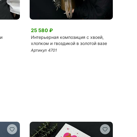
25 580 ₽
23 8
ми
Интерьерная композиция с хвоей,
Зимни
хлопком и гвоздикой в золотой вазе
ранун
Артикул 4701
Артику