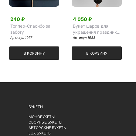
240 ₽
4 050 ₽
Топпер-Спасибо за
Букет шаров для
заботу
украшения праздника
Артикул 1077
"Яркий"
Артикул 1588
В КОРЗИНУ
В КОРЗИНУ
БУКЕТЫ
МОНОБУКЕТЫ
СБОРНЫЕ БУКЕТЫ
АВТОРСКИЕ БУКЕТЫ
LUX БУКЕТЫ