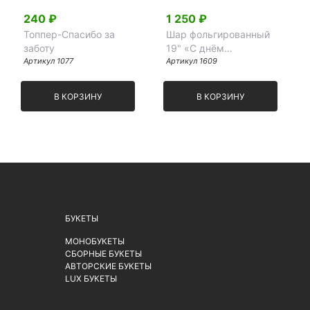
240 ₽
1 250 ₽
Топпер-Спасибо за
Шар фольгированный
заботу
19" «С днём
Артикул 1077
рождения»,
Артикул 1609
флористика,
В КОРЗИНУ
В КОРЗИНУ
БУКЕТЫ
МОНОБУКЕТЫ
СБОРНЫЕ БУКЕТЫ
АВТОРСКИЕ БУКЕТЫ
LUX БУКЕТЫ