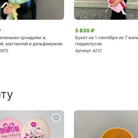
₽
5 830 ₽
зелеными орхидеям и,
Букет на 1 сентября из 7 ма
ой, маттиолой и дельфииумом
гладиолусов
5872
Артикул 4212
ету