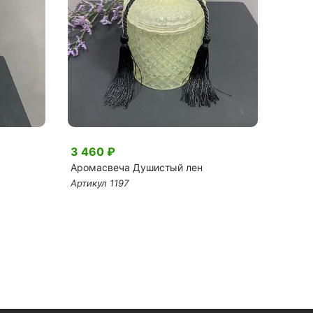
3 460 ₽
1 250
Аромасвеча Душистый лен
Шар ф
рожде
Артикул 1197
Артику