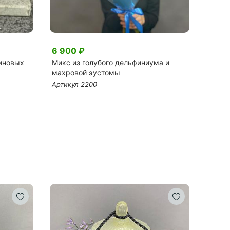
6 900 ₽
6 50
линовых
Микс из голубого дельфиниума и
Букет
махровой эустомы
щаме
Артикул 2200
Артик