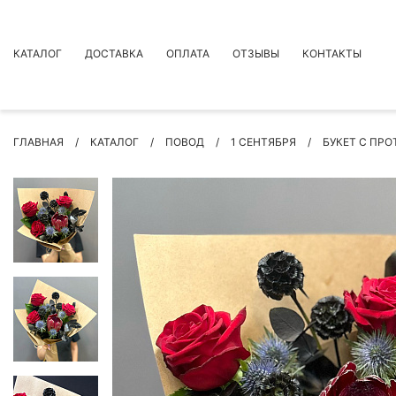
КАТАЛОГ
ДОСТАВКА
ОПЛАТА
ОТЗЫВЫ
КОНТАКТЫ
АКЦИИ
ГЛАВНАЯ
КАТАЛОГ
ПОВОД
1 СЕНТЯБРЯ
БУКЕТ С ПРО
ПРЕМИУМ БУКЕТЫ
БУКЕТЫ
ЦВЕТЫ
ПОВОД
РОЗЫ
БУКЕТЫ НЕВЕСТЫ
ПОДАРКИ
КОМПОЗИЦИИ ЦВЕТОВ
СУХОЦВЕТЫ
ИНДИВИДУАЛЬНЫЙ ЗАКАЗ