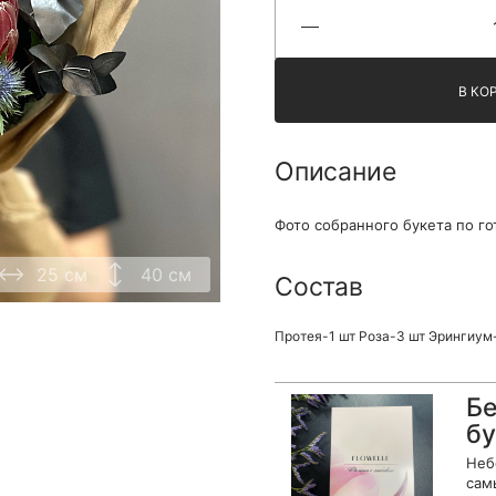
Я принимаю Политику конфиденциальности и
Правила использования сайта ФЛАВЭЛЬ. Мы не
продаем ваши данные и храним их в безопасности
В КО
Описание
Фото собранного букета по го
25 см
40 см
Состав
Протея-1 шт Роза-3 шт Эрингиум
Бе
бу
Неб
сам