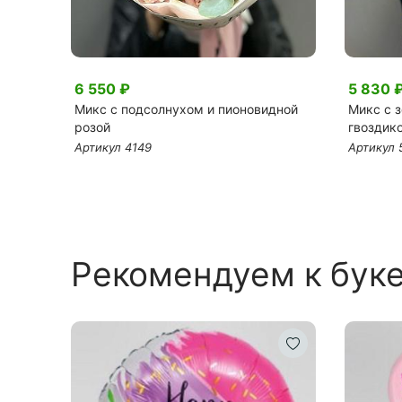
6 550 ₽
5 830 
лусами
Микс с подсолнухом и пионовидной
Микс с 
розой
гвоздик
Артикул 4149
Артикул 
Рекомендуем к бук