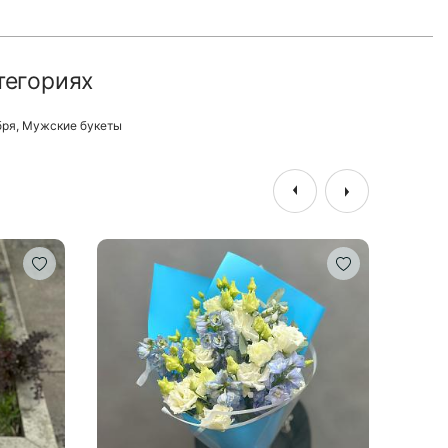
тегориях
бря
,
Мужские букеты