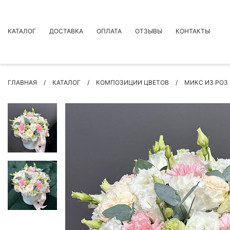
КАТАЛОГ
ДОСТАВКА
ОПЛАТА
ОТЗЫВЫ
КОНТАКТЫ
АКЦИИ
ГЛАВНАЯ
КАТАЛОГ
КОМПОЗИЦИИ ЦВЕТОВ
МИКС ИЗ РОЗ
ПРЕМИУМ БУКЕТЫ
БУКЕТЫ
ЦВЕТЫ
ПОВОД
РОЗЫ
БУКЕТЫ НЕВЕСТЫ
ПОДАРКИ
КОМПОЗИЦИИ ЦВЕТОВ
СУХОЦВЕТЫ
ИНДИВИДУАЛЬНЫЙ ЗАКАЗ