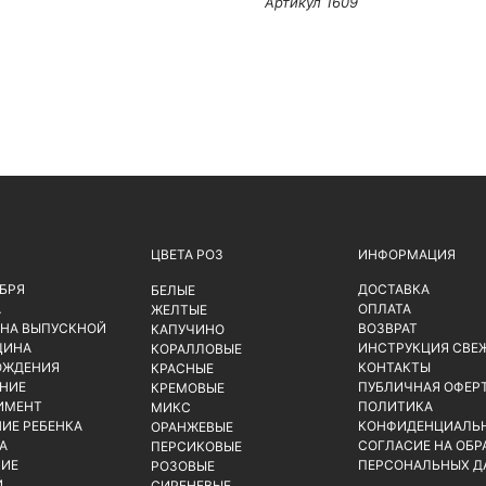
Артикул 1609
ЦВЕТА РОЗ
ИНФОРМАЦИЯ
ЯБРЯ
ДОСТАВКА
БЕЛЫЕ
А
ОПЛАТА
ЖЕЛТЫЕ
 НА ВЫПУСКНОЙ
ВОЗВРАТ
КАПУЧИНО
ЩИНА
ИНСТРУКЦИЯ СВЕ
КОРАЛЛОВЫЕ
ОЖДЕНИЯ
КОНТАКТЫ
КРАСНЫЕ
НИЕ
ПУБЛИЧНАЯ ОФЕР
КРЕМОВЫЕ
ИМЕНТ
ПОЛИТИКА
МИКС
ИЕ РЕБЕНКА
КОНФИДЕНЦИАЛЬ
ОРАНЖЕВЫЕ
А
СОГЛАСИЕ НА ОБР
ПЕРСИКОВЫЕ
ИЕ
ПЕРСОНАЛЬНЫХ Д
РОЗОВЫЕ
Й
СИРЕНЕВЫЕ