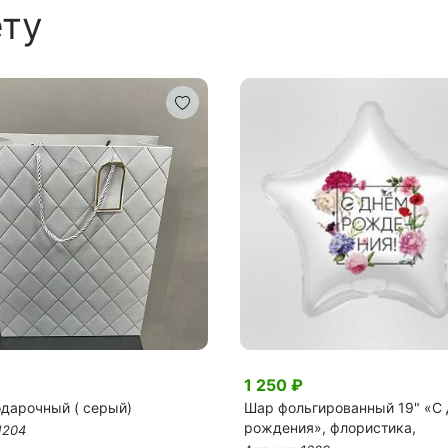
ету
1 250 ₽
одарочный ( серый)
Шар фольгированный 19" «С
рождения», флористика,
1204