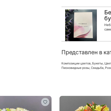
Бе
бу
Неб
сам
Представлен в ка
Композиции цветов
,
Букеты
,
Цвет
Пионовидные розы
,
Свадьба
,
Роз