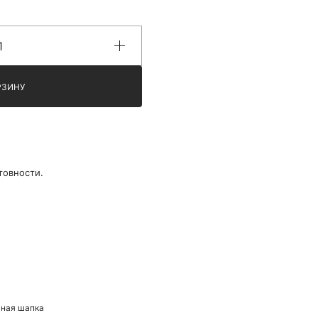
РЗИНУ
товности.
чная шапка