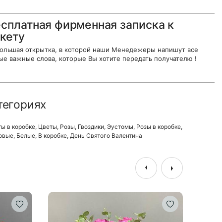
сплатная фирменная записка к
кету
ольшая открытка, в которой наши Менедежеры напишут все
ые важные слова, которые Вы хотите передать получателю !
тегориях
ы в коробке
,
Цветы
,
Розы
,
Гвоздики
,
Эустомы
,
Розы в коробке
,
овые
,
Белые
,
В коробке
,
День Святого Валентина