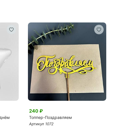
240 ₽
4 05
 днём
Топпер-Поздравляем
Букет
Артикул 1072
Артику