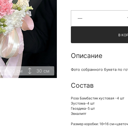
Я принимаю Политику конфиденциальности и
Правила использования сайта ФЛАВЭЛЬ. Мы не
продаем ваши данные и храним их в безопасности
В КО
Описание
Фото собранного букета по го
30 см
30 см
Состав
Роза Бамбастик кустовая -4 шт
Эустома-4 шт
Гвоздика-5 шт
Эвкалипт
Размер коробки: 16*16 см+цвето