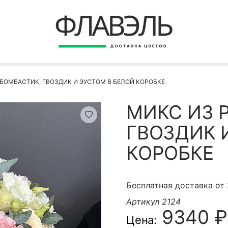
ВЕРНУТЬСЯ
ДОСТАВКА
Быстрая покупка
 БОМБАСТИК, ГВОЗДИК И ЭУСТОМ В БЕЛОЙ КОРОБКЕ
ОПЛАТА
ИНСТРУКЦИЯ
МИКС ИЗ 
КОНТАКТЫ
ГВОЗДИК 
КОНТАКТНЫЕ ДАННЫЕ
КОРОБКЕ
Бесплатная доставка от
Артикул 2124
9340 ₽
Цена:
БЫСТРАЯ ПОКУПКА