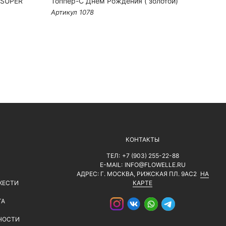
 SUPER
Топпер-С Днем Рождения ( золотой)
Арома
Артикул 1078
Артику
КОНТАКТЫ
ТЕЛ:
+7 (903) 255-22-88
E-MAIL:
INFO@FLOWELLE.RU
АДРЕС: Г. МОСКВА, РИЖСКАЯ ПЛ. 9АС2
НА
ЖЕСТИ
КАРТЕ
ТА
НОСТИ