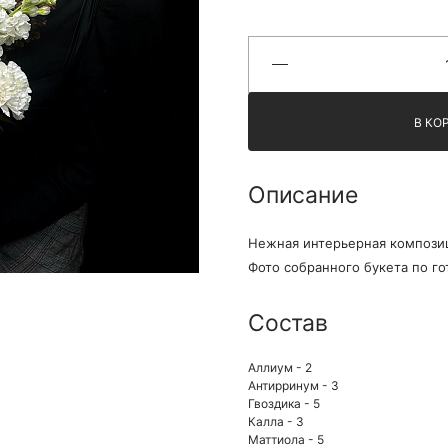
Я принимаю Политику конфиденциальности и
Правила использования сайта ФЛАВЭЛЬ. Мы не
продаем ваши данные и храним их в безопасности
В КО
Описание
Нежная интерьерная композиц
Фото собранного букета по го
Состав
Аллиум - 2
Антирринум - 3
Гвоздика - 5
Калла - 3
Маттиола - 5