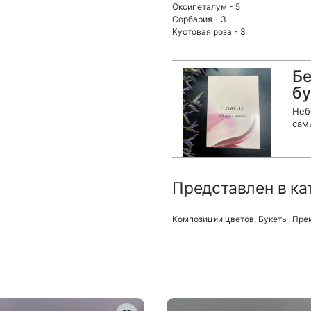
Оксипеталум - 5
Сорбария - 3
Кустовая роза - 3
Бе
бу
Неб
сам
Представлен в ка
Композиции цветов
,
Букеты
,
Пре