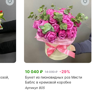
10 040 ₽
-29%
25 1
14 090 ₽
озой,
Букет из пионовидных роз Мисти
Микс 
Баблс в кремовой коробке
оксип
Артикул 805
Артику