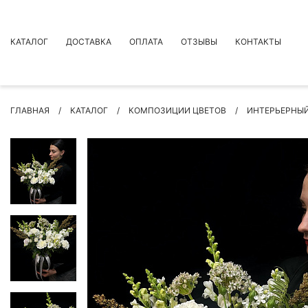
КАТАЛОГ
ДОСТАВКА
ОПЛАТА
ОТЗЫВЫ
КОНТАКТЫ
АКЦИИ
ГЛАВНАЯ
КАТАЛОГ
КОМПОЗИЦИИ ЦВЕТОВ
ИНТЕРЬЕРНЫЙ
ПРЕМИУМ БУКЕТЫ
БУКЕТЫ
ЦВЕТЫ
ПОВОД
РОЗЫ
БУКЕТЫ НЕВЕСТЫ
ПОДАРКИ
КОМПОЗИЦИИ ЦВЕТОВ
СУХОЦВЕТЫ
ИНДИВИДУАЛЬНЫЙ ЗАКАЗ