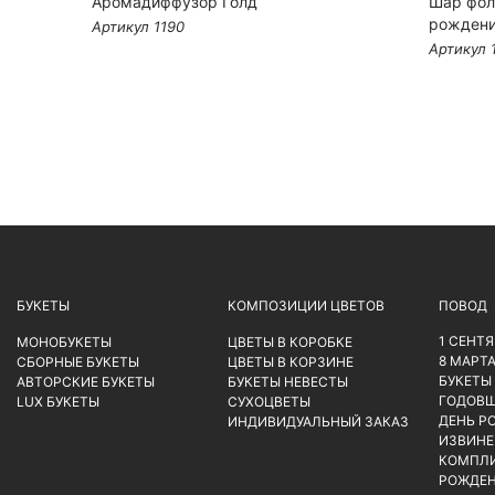
той)
Аромадиффузор Голд
Шар фол
рождени
Артикул 1190
Артикул 
БУКЕТЫ
КОМПОЗИЦИИ ЦВЕТОВ
ПОВОД
1 СЕНТ
МОНОБУКЕТЫ
ЦВЕТЫ В КОРОБКЕ
8 МАРТ
СБОРНЫЕ БУКЕТЫ
ЦВЕТЫ В КОРЗИНЕ
БУКЕТЫ
АВТОРСКИЕ БУКЕТЫ
БУКЕТЫ НЕВЕСТЫ
ГОДОВ
LUX БУКЕТЫ
СУХОЦВЕТЫ
ДЕНЬ Р
ИНДИВИДУАЛЬНЫЙ ЗАКАЗ
ИЗВИНЕ
КОМПЛ
РОЖДЕН