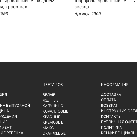
ьгированный 18" «С днём
Шар фольгированный 18" Ты
я, красотка»
звезда
1593
Артикул 1605
ЦВЕТА РОЗ
ИНФОРМАЦИЯ
ЯБРЯ
ДОСТАВКА
БЕЛЫЕ
А
ОПЛАТА
ЖЕЛТЫЕ
 НА ВЫПУСКНОЙ
ВОЗВРАТ
КАПУЧИНО
ЩИНА
ИНСТРУКЦИЯ СВЕ
КОРАЛЛОВЫЕ
ОЖДЕНИЯ
КОНТАКТЫ
КРАСНЫЕ
НИЕ
ПУБЛИЧНАЯ ОФЕР
КРЕМОВЫЕ
ИМЕНТ
ПОЛИТИКА
МИКС
ИЕ РЕБЕНКА
КОНФИДЕНЦИАЛЬ
ОРАНЖЕВЫЕ