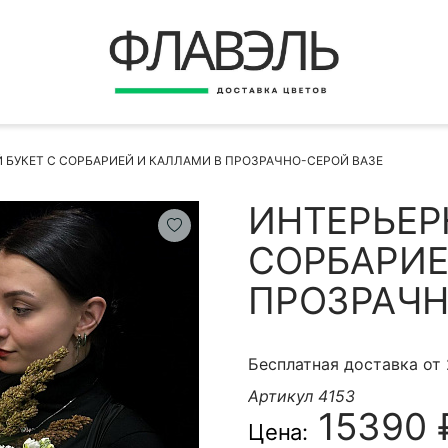
ВЕРНУТЬСЯ
ДОСТАВКА
Быстрая покупка
 БУКЕТ С СОРБАРИЕЙ И КАЛЛАМИ В ПРОЗРАЧНО-СЕРОЙ ВАЗЕ
ОПЛАТА
ИНСТРУКЦИЯ
ИНТЕРЬЕР
КОНТАКТЫ
СОРБАРИЕ
КОНТАКТНЫЕ ДАННЫЕ
ПРОЗРАЧН
Бесплатная доставка от
Артикул 4153
15390 
Цена:
БЫСТРАЯ ПОКУПКА