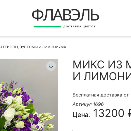
ВЕРНУТЬСЯ
ДОСТАВКА
Быстрая покупка
МАТТИОЛЫ, ЭУСТОМЫ И ЛИМОНИУМА
ОПЛАТА
ИНСТРУКЦИЯ
МИКС ИЗ 
КОНТАКТЫ
И ЛИМОН
КОНТАКТНЫЕ ДАННЫЕ
Бесплатная доставка от
Артикул 1696
13200 
Цена:
БЫСТРАЯ ПОКУПКА