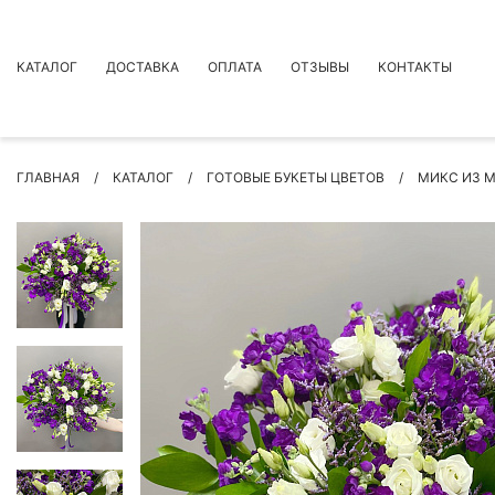
КАТАЛОГ
ДОСТАВКА
ОПЛАТА
ОТЗЫВЫ
КОНТАКТЫ
АКЦИИ
ГЛАВНАЯ
КАТАЛОГ
ГОТОВЫЕ БУКЕТЫ ЦВЕТОВ
МИКС ИЗ 
ПРЕМИУМ БУКЕТЫ
БУКЕТЫ
ЦВЕТЫ
ПОВОД
РОЗЫ
БУКЕТЫ НЕВЕСТЫ
ПОДАРКИ
КОМПОЗИЦИИ ЦВЕТОВ
СУХОЦВЕТЫ
ИНДИВИДУАЛЬНЫЙ ЗАКАЗ