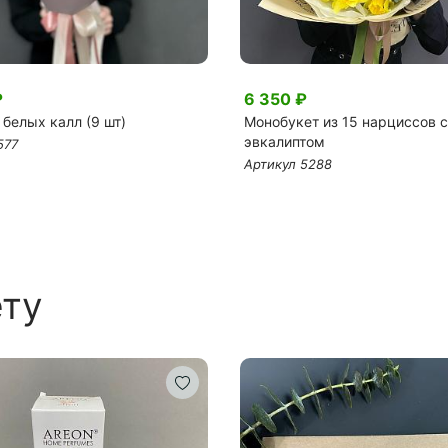
₽
6 350 ₽
 белых калл (9 шт)
Монобукет из 15 нарциссов с
эвкалиптом
577
Артикул 5288
ету