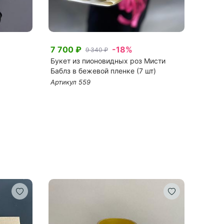
7 700 ₽
-18%
14 0
9 340 ₽
Букет из пионовидных роз Мисти
Микс 
Баблз в бежевой пленке (7 шт)
Баблс
Артикул 559
Артик