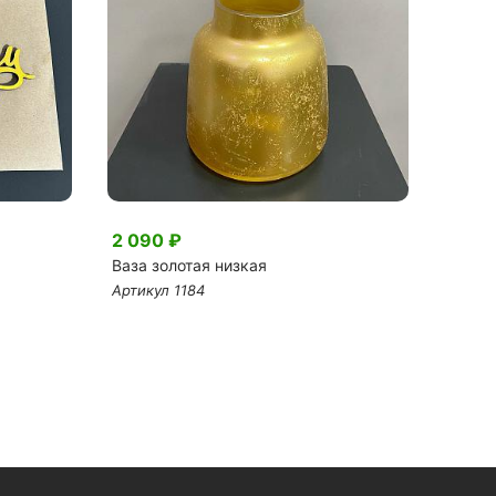
2 090 ₽
240 
Ваза золотая низкая
Топпе
Артикул 1184
Артику