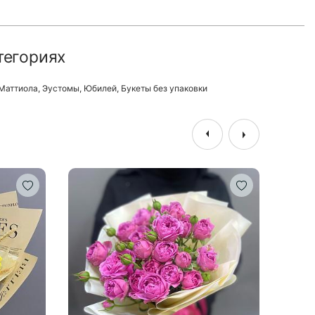
тегориях
Маттиола
,
Эустомы
,
Юбилей
,
Букеты без упаковки