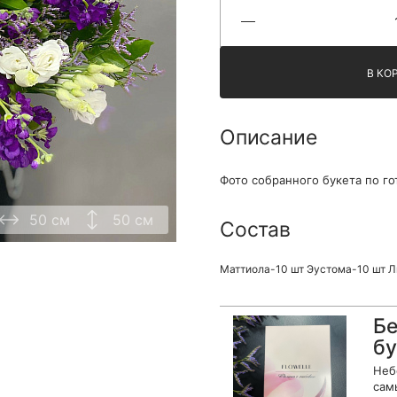
Я принимаю Политику конфиденциальности и
Правила использования сайта ФЛАВЭЛЬ. Мы не
продаем ваши данные и храним их в безопасности
В КО
Описание
Фото собранного букета по го
50 см
50 см
Состав
Маттиола-10 шт Эустома-10 шт Л
Бе
бу
Неб
сам