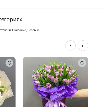
тегориях
ртензии
,
Свидание
,
Розовые