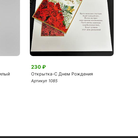
230 ₽
240 
илый
Открытка-C Днем Рождения
Топпе
Артикул 1085
Артику