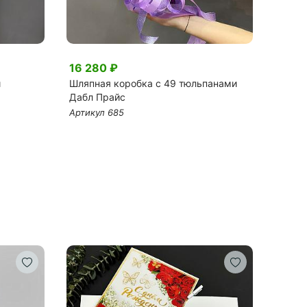
16 280 ₽
5 83
и
Шляпная коробка с 49 тюльпанами
Букет
Дабл Прайс
белом
Артикул 685
Артик