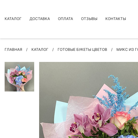
КАТАЛОГ
ДОСТАВКА
ОПЛАТА
ОТЗЫВЫ
КОНТАКТЫ
АКЦИИ
ГЛАВНАЯ
КАТАЛОГ
ГОТОВЫЕ БУКЕТЫ ЦВЕТОВ
МИКС ИЗ Г
ПРЕМИУМ БУКЕТЫ
БУКЕТЫ
ЦВЕТЫ
ПОВОД
РОЗЫ
БУКЕТЫ НЕВЕСТЫ
ПОДАРКИ
КОМПОЗИЦИИ ЦВЕТОВ
СУХОЦВЕТЫ
ИНДИВИДУАЛЬНЫЙ ЗАКАЗ