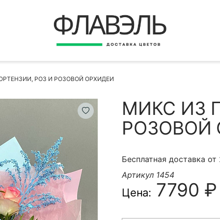
ВЕРНУТЬСЯ
ДОСТАВКА
Быстрая покупка
ОРТЕНЗИИ, РОЗ И РОЗОВОЙ ОРХИДЕИ
ОПЛАТА
ИНСТРУКЦИЯ
МИКС ИЗ 
КОНТАКТЫ
РОЗОВОЙ 
КОНТАКТНЫЕ ДАННЫЕ
Бесплатная доставка от
Артикул 1454
7790 ₽
Цена:
БЫСТРАЯ ПОКУПКА