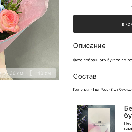
Я принимаю Политику конфиденциальности и
Правила использования сайта ФЛАВЭЛЬ. Мы не
продаем ваши данные и храним их в безопасности
В КО
Описание
Фото собранного букета по го
30 см
40 см
Состав
Гортензия-1 шт Роза-3 шт Орхиде
Бе
бу
Неб
сам