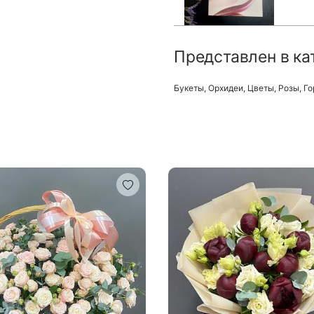
Представлен в ка
Букеты
,
Орхидеи
,
Цветы
,
Розы
,
Го