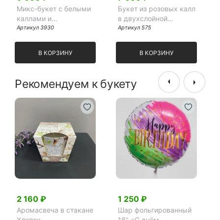
Микс-букет с белыми
Букет из розовых калл
каллами и
в двухслойной
вибурномом
Артикул 3930
упаковке (9 шт)
Артикул 575
В КОРЗИНУ
В КОРЗИНУ
Рекомендуем к букету
2 160 ₽
1 250 ₽
Аромасвеча в стакане
Шар фольгированный
Хлопок
18" «С днём