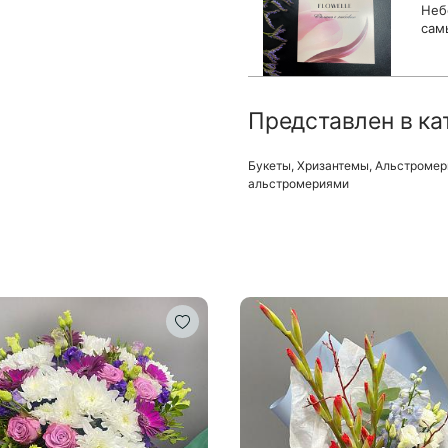
Неб
сам
Представлен в ка
Букеты
,
Хризантемы
,
Альстромер
альстромериями