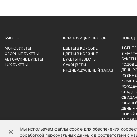
БУКЕТЫ
КОМПОЗИЦИИ ЦВЕТОВ
ПОВОД
1 СЕНТ
МОНОБУКЕТЫ
ЦВЕТЫ В КОРОБКЕ
8 МАРТ
СБОРНЫЕ БУКЕТЫ
ЦВЕТЫ В КОРЗИНЕ
БУКЕТЫ
АВТОРСКИЕ БУКЕТЫ
БУКЕТЫ НЕВЕСТЫ
ГОДОВ
LUX БУКЕТЫ
СУХОЦВЕТЫ
ДЕНЬ Р
ИНДИВИДУАЛЬНЫЙ ЗАКАЗ
ИЗВИНЕ
КОМПЛ
РОЖДЕН
СВАДЬБ
СВИДАН
ЮБИЛЕ
ДЕНЬ М
НОВЫЙ 
14 ФЕВ
Мы используем файлы cookie для обеспечения коррект
✕
обработкой персональных данных в соответствии с н