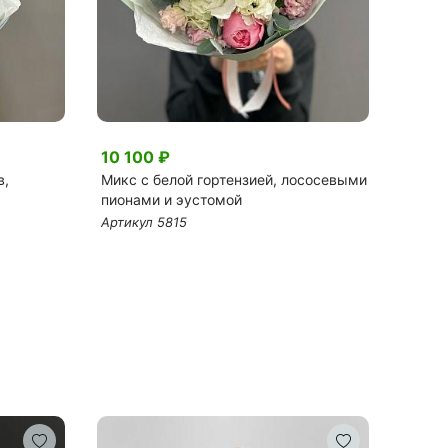
10 100 ₽
35 0
в,
Микс с белой гортензией, лососевыми
Автор
пионами и эустомой
сирен
Артикул 5815
Артик