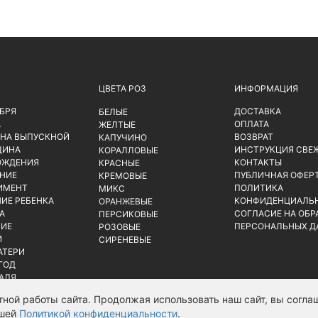
ЦВЕТА РОЗ
ИНФОРМАЦИЯ
ЯБРЯ
ДОСТАВКА
БЕЛЫЕ
А
ОПЛАТА
ЖЕЛТЫЕ
 НА ВЫПУСКНОЙ
ВОЗВРАТ
КАПУЧИНО
ЩИНА
ИНСТРУКЦИЯ СВЕ
КОРАЛЛОВЫЕ
ОЖДЕНИЯ
КОНТАКТЫ
КРАСНЫЕ
НИЕ
ПУБЛИЧНАЯ ОФЕР
КРЕМОВЫЕ
ИМЕНТ
ПОЛИТИКА
МИКС
ИЕ РЕБЕНКА
КОНФИДЕНЦИАЛЬ
ОРАНЖЕВЫЕ
А
СОГЛАСИЕ НА ОБР
ПЕРСИКОВЫЕ
ИЕ
ПЕРСОНАЛЬНЫХ Д
РОЗОВЫЕ
Й
СИРЕНЕВЫЕ
АТЕРИ
ГОД
РАЛЯ
ной работы сайта. Продолжая использовать наш сайт, вы соглаш
ашей
Политикой конфиденциальности
.