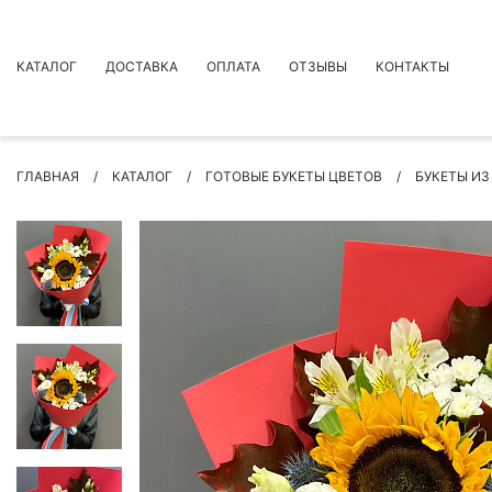
КАТАЛОГ
ДОСТАВКА
ОПЛАТА
ОТЗЫВЫ
КОНТАКТЫ
АКЦИИ
ГЛАВНАЯ
КАТАЛОГ
ГОТОВЫЕ БУКЕТЫ ЦВЕТОВ
БУКЕТЫ И
ПРЕМИУМ БУКЕТЫ
БУКЕТЫ
ЦВЕТЫ
ПОВОД
РОЗЫ
БУКЕТЫ НЕВЕСТЫ
ПОДАРКИ
КОМПОЗИЦИИ ЦВЕТОВ
СУХОЦВЕТЫ
ИНДИВИДУАЛЬНЫЙ ЗАКАЗ