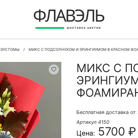
ВЕРНУТЬСЯ
ДОСТАВКА
Быстрая покупка
З ЭУСТОМЫ
МИКС С ПОДСОЛНУХОМ И ЭРИНГИУМОМ В КРАСНОМ ФО
ОПЛАТА
ИНСТРУКЦИЯ
МИКС С П
КОНТАКТЫ
ЭРИНГИУМ
КОНТАКТНЫЕ ДАННЫЕ
ФОАМИРА
Бесплатная доставка от
Артикул 4150
5700 ₽
Цена:
БЫСТРАЯ ПОКУПКА