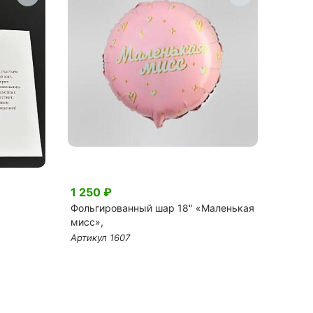
1 250 ₽
230 
Фольгированный шар 18" «Маленькая
Откры
мисс»,
Артику
Артикул 1607