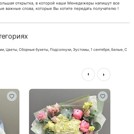
ольшая открытка, в которой наши Менедежеры напишут все
ые важные слова, которые Вы хотите передать получателю !
тегориях
ии
,
Цветы
,
Сборные букеты
,
Подсолнухи
,
Эустомы
,
1 сентября
,
Белые
,
С