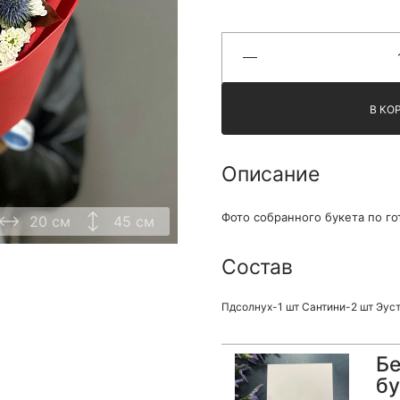
Я принимаю Политику конфиденциальности и
Правила использования сайта ФЛАВЭЛЬ. Мы не
продаем ваши данные и храним их в безопасности
В КО
Описание
Фото собранного букета по го
20 см
45 см
Состав
Пдсолнух-1 шт Сантини-2 шт Эус
Бе
бу