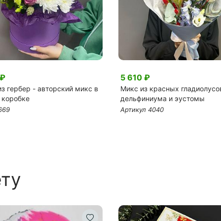
 ₽
5 610 ₽
з гербер - авторский микс в
Микс из красных гладиолусо
 коробке
дельфиниума и эустомы
669
Артикул 4040
ету