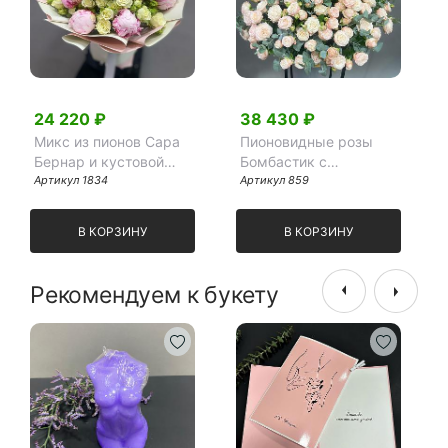
24 220 ₽
38 430 ₽
Микс из пионов Сара
Пионовидные розы
Бернар и кустовой
Бомбастик с
розы
Артикул 1834
эвкалиптом в корзине
Артикул 859
( 39 шт)
В КОРЗИНУ
В КОРЗИНУ
Рекомендуем к букету