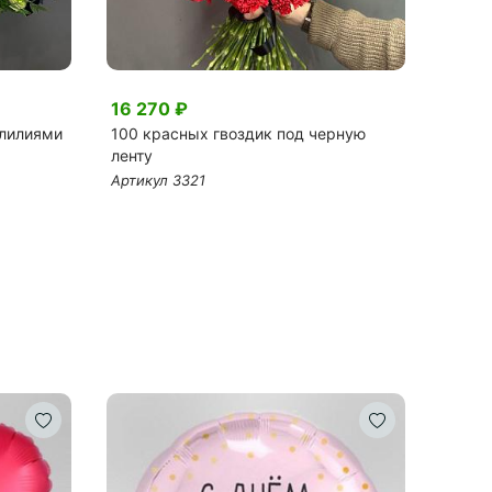
16 270 ₽
11 67
 лилиями
100 красных гвоздик под черную
20 бе
ленту
Артик
Артикул 3321