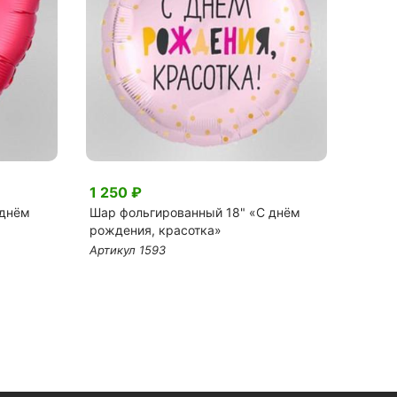
1 250 ₽
2 23
 днём
Шар фольгированный 18" «С днём
Арома
рождения, красотка»
Артику
Артикул 1593