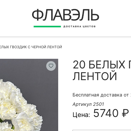
ВЕРНУТЬСЯ
ДОСТАВКА
Быстрая покупка
БЕЛЫХ ГВОЗДИК С ЧЕРНОЙ ЛЕНТОЙ
ОПЛАТА
ИНСТРУКЦИЯ
20 БЕЛЫХ
КОНТАКТЫ
ЛЕНТОЙ
КОНТАКТНЫЕ ДАННЫЕ
Бесплатная доставка от
Артикул 2501
5740 ₽
Цена:
БЫСТРАЯ ПОКУПКА