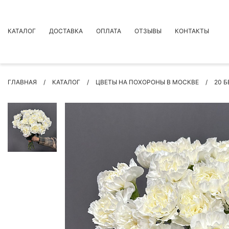
КАТАЛОГ
ДОСТАВКА
ОПЛАТА
ОТЗЫВЫ
КОНТАКТЫ
АКЦИИ
ГЛАВНАЯ
КАТАЛОГ
ЦВЕТЫ НА ПОХОРОНЫ В МОСКВЕ
20 
ПРЕМИУМ БУКЕТЫ
БУКЕТЫ
ЦВЕТЫ
ПОВОД
РОЗЫ
БУКЕТЫ НЕВЕСТЫ
ПОДАРКИ
КОМПОЗИЦИИ ЦВЕТОВ
СУХОЦВЕТЫ
ИНДИВИДУАЛЬНЫЙ ЗАКАЗ