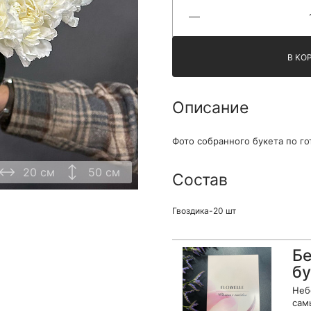
Я принимаю Политику конфиденциальности и
Правила использования сайта ФЛАВЭЛЬ. Мы не
продаем ваши данные и храним их в безопасности
В КО
Описание
Фото собранного букета по го
20 см
50 см
Состав
Гвоздика-20 шт
Бе
бу
Неб
сам