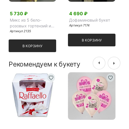
5 730 ₽
4 690 ₽
Микс из 5 бело-
Дофаминовый букет
розовых гортензий и
Артикул 7174
эвкалипта
Артикул 2135
В КОРЗИНУ
В КОРЗИНУ
Рекомендуем к букету