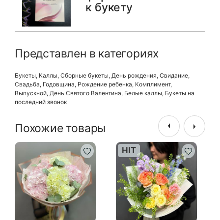
к букету
Представлен в категориях
Букеты
,
Каллы
,
Сборные букеты
,
День рождения
,
Свидание
,
Свадьба
,
Годовщина
,
Рождение ребенка
,
Комплимент
,
Выпускной
,
День Святого Валентина
,
Белые каллы
,
Букеты на
последний звонок
Похожие товары
HIT