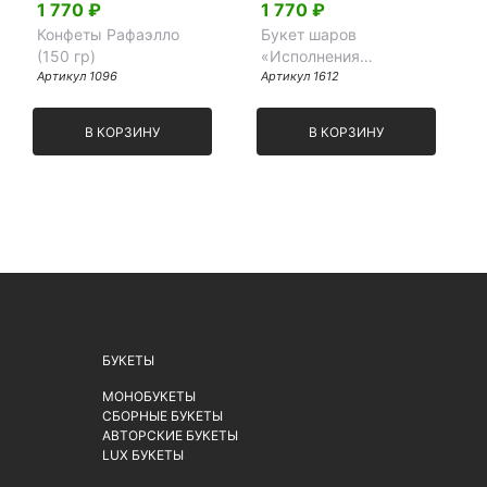
1 770 ₽
1 770 ₽
Конфеты Рафаэлло
Букет шаров
(150 гр)
«Исполнения
Артикул 1096
желаний»
Артикул 1612
В КОРЗИНУ
В КОРЗИНУ
БУКЕТЫ
МОНОБУКЕТЫ
СБОРНЫЕ БУКЕТЫ
АВТОРСКИЕ БУКЕТЫ
LUX БУКЕТЫ