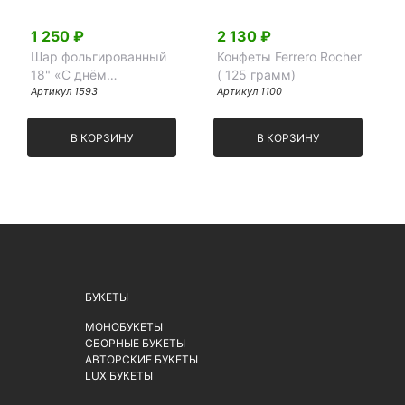
1 250 ₽
2 130 ₽
Шар фольгированный
Конфеты Ferrero Rocher
18" «С днём
( 125 грамм)
рождения, красотка»
Артикул 1593
Артикул 1100
В КОРЗИНУ
В КОРЗИНУ
БУКЕТЫ
МОНОБУКЕТЫ
СБОРНЫЕ БУКЕТЫ
АВТОРСКИЕ БУКЕТЫ
LUX БУКЕТЫ