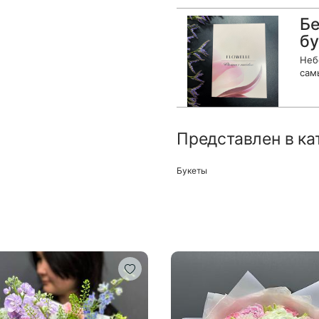
Бе
бу
Неб
сам
Представлен в ка
Букеты