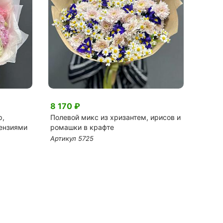
8 170 ₽
7 70
р,
Полевой микс из хризантем, ирисов и
Микс 
тензиями
ромашки в крафте
Баблс
Артикул 5725
Артик