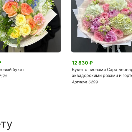
₽
12 830 ₽
овый букет
Букет с пионами Сара Берна
эквадорскими розами и гор
7174
Артикул 6299
ету