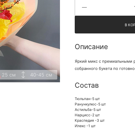
Я принимаю Политику конфиденциальности и
Правила использования сайта ФЛАВЭЛЬ. Мы не
продаем ваши данные и храним их в безопасности
В КО
Описание
Яркий микс с премиальными р
собранного букета по готовно
25 см
40-45 см
Состав
Тюльпан-5 шт
Ранункулюс-5 шт
Астильба-5 шт
Нарцисс-2 шт
Краспедия -3 шт
Илекс -1 шт