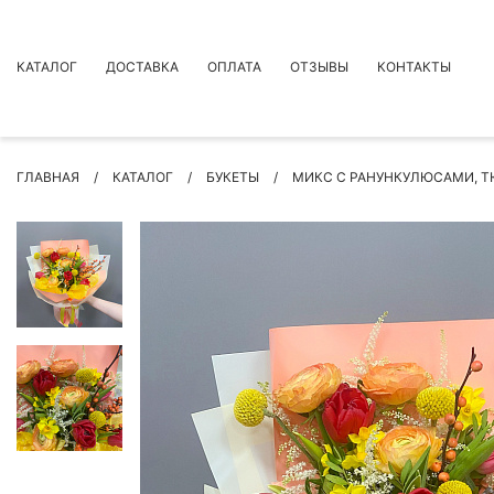
КАТАЛОГ
ДОСТАВКА
ОПЛАТА
ОТЗЫВЫ
КОНТАКТЫ
АКЦИИ
ГЛАВНАЯ
КАТАЛОГ
БУКЕТЫ
МИКС С РАНУНКУЛЮСАМИ, 
ПРЕМИУМ БУКЕТЫ
БУКЕТЫ
ЦВЕТЫ
ПОВОД
РОЗЫ
БУКЕТЫ НЕВЕСТЫ
ПОДАРКИ
КОМПОЗИЦИИ ЦВЕТОВ
СУХОЦВЕТЫ
ИНДИВИДУАЛЬНЫЙ ЗАКАЗ