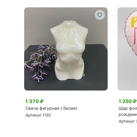
1 370 ₽
1 250 ₽
нём
Свеча фигурная ( белая)
Шар фол
рождени
Артикул 1192
Артикул 