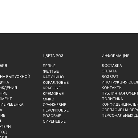
ЦВЕТА РОЗ
ИНФОРМАЦИЯ
ЯБРЯ
ДОСТАВКА
БЕЛЫЕ
А
ОПЛАТА
ЖЕЛТЫЕ
 НА ВЫПУСКНОЙ
ВОЗВРАТ
КАПУЧИНО
ЩИНА
ИНСТРУКЦИЯ СВЕ
КОРАЛЛОВЫЕ
ОЖДЕНИЯ
КОНТАКТЫ
КРАСНЫЕ
НИЕ
ПУБЛИЧНАЯ ОФЕР
КРЕМОВЫЕ
ИМЕНТ
ПОЛИТИКА
МИКС
ИЕ РЕБЕНКА
КОНФИДЕНЦИАЛЬ
ОРАНЖЕВЫЕ
А
СОГЛАСИЕ НА ОБР
ПЕРСИКОВЫЕ
ИЕ
ПЕРСОНАЛЬНЫХ Д
РОЗОВЫЕ
Й
СИРЕНЕВЫЕ
АТЕРИ
ГОД
РАЛЯ