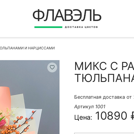
ВЕРНУТЬСЯ
ДОСТАВКА
Быстрая покупка
ТЮЛЬПАНАМИ И НАРЦИССАМИ
ОПЛАТА
ИНСТРУКЦИЯ
МИКС С Р
КОНТАКТЫ
ТЮЛЬПАН
КОНТАКТНЫЕ ДАННЫЕ
Бесплатная доставка от
Артикул 1001
10890 
Цена:
БЫСТРАЯ ПОКУПКА