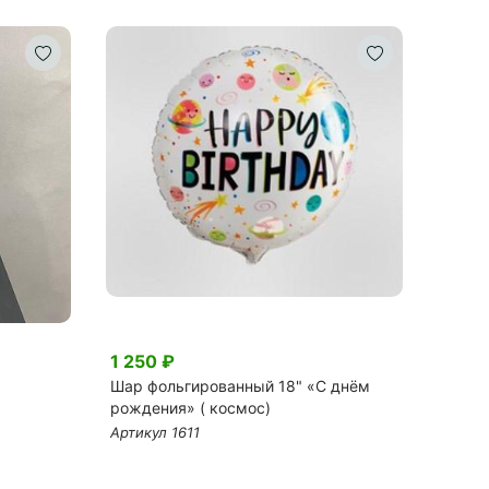
1 250 ₽
1 370
Шар фольгированный 18" «С днём
Свеча
рождения» ( космос)
Артику
Артикул 1611