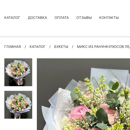
КАТАЛОГ
ДОСТАВКА
ОПЛАТА
ОТЗЫВЫ
КОНТАКТЫ
АКЦИИ
ГЛАВНАЯ
КАТАЛОГ
БУКЕТЫ
МИКС ИЗ РАНУНКУЛЮСОВ ЛЕ
ПРЕМИУМ БУКЕТЫ
БУКЕТЫ
ЦВЕТЫ
ПОВОД
РОЗЫ
БУКЕТЫ НЕВЕСТЫ
ПОДАРКИ
КОМПОЗИЦИИ ЦВЕТОВ
СУХОЦВЕТЫ
ИНДИВИДУАЛЬНЫЙ ЗАКАЗ