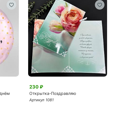
230 ₽
1 250
 днём
Открытка-Поздравляю
Фольг
вечер
Артикул 1081
Артику