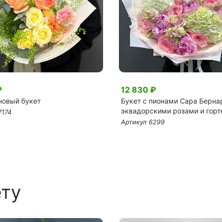
₽
12 830 ₽
овый букет
Букет с пионами Сара Берна
эквадорскими розами и гор
7174
Артикул 6299
ету