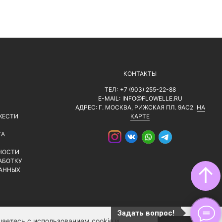
КОНТАКТЫ
ТЕЛ:
+7 (903) 255-22-88
E-MAIL:
INFO@FLOWELLE.RU
АДРЕС: Г. МОСКВА, РИЖСКАЯ ПЛ. 9АС2
НА
ЖЕСТИ
КАРТЕ
ТА
НОСТИ
АБОТКУ
↑
АННЫХ
Задать вопрос!
аетесь с использованием cookie и