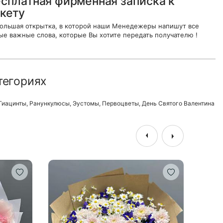
сплатная фирменная записка к
кету
ольшая открытка, в которой наши Менедежеры напишут все
ые важные слова, которые Вы хотите передать получателю !
тегориях
Гиацинты
,
Ранункулюсы
,
Эустомы
,
Первоцветы
,
День Святого Валентина