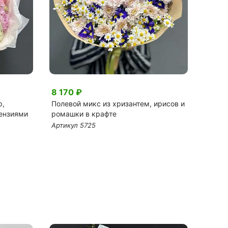
8 170 ₽
7 70
р,
Полевой микс из хризантем, ирисов и
Микс 
тензиями
ромашки в крафте
Баблс
Артикул 5725
Артик