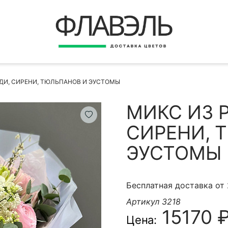
ВЕРНУТЬСЯ
ДОСТАВКА
Быстрая покупка
ДИ, СИРЕНИ, ТЮЛЬПАНОВ И ЭУСТОМЫ
ОПЛАТА
ИНСТРУКЦИЯ
МИКС ИЗ 
КОНТАКТЫ
СИРЕНИ, 
КОНТАКТНЫЕ ДАННЫЕ
ЭУСТОМЫ
Бесплатная доставка от
Артикул 3218
15170 
Цена:
БЫСТРАЯ ПОКУПКА