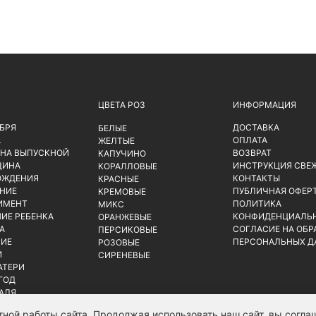
ЦВЕТА РОЗ
ИНФОРМАЦИЯ
ЯБРЯ
ДОСТАВКА
БЕЛЫЕ
А
ОПЛАТА
ЖЕЛТЫЕ
 НА ВЫПУСКНОЙ
ВОЗВРАТ
КАПУЧИНО
ЩИНА
ИНСТРУКЦИЯ СВЕ
КОРАЛЛОВЫЕ
ОЖДЕНИЯ
КОНТАКТЫ
КРАСНЫЕ
НИЕ
ПУБЛИЧНАЯ ОФЕР
КРЕМОВЫЕ
ИМЕНТ
ПОЛИТИКА
МИКС
ИЕ РЕБЕНКА
КОНФИДЕНЦИАЛЬ
ОРАНЖЕВЫЕ
А
СОГЛАСИЕ НА ОБР
ПЕРСИКОВЫЕ
ИЕ
ПЕРСОНАЛЬНЫХ Д
РОЗОВЫЕ
Й
СИРЕНЕВЫЕ
АТЕРИ
ГОД
РАЛЯ
ной работы сайта. Продолжая использовать наш сайт, вы соглаш