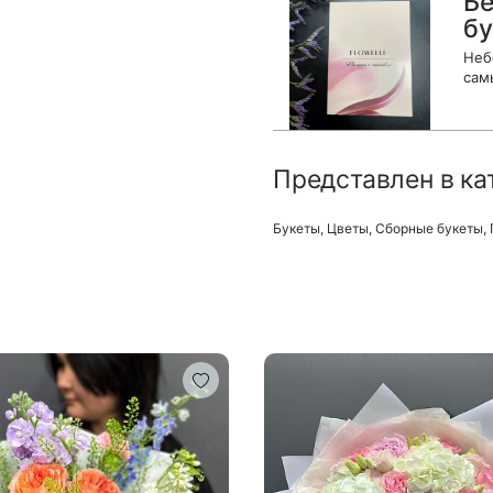
Бе
бу
Неб
сам
Представлен в ка
Букеты
,
Цветы
,
Сборные букеты
,