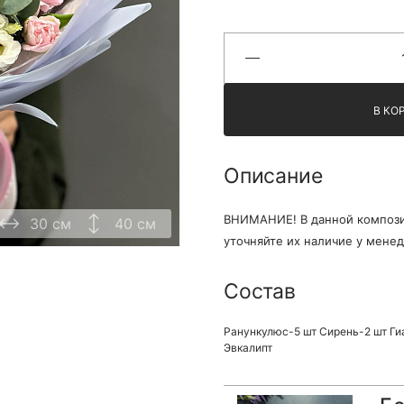
Я принимаю Политику конфиденциальности и
Правила использования сайта ФЛАВЭЛЬ. Мы не
продаем ваши данные и храним их в безопасности
В КО
Описание
ВНИМАНИЕ! В данной компози
30 см
40 см
уточняйте их наличие у мене
Состав
Ранункулюс-5 шт Сирень-2 шт Ги
Эвкалипт