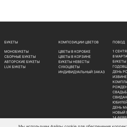
БУКЕТЫ
КОМПОЗИЦИИ ЦВЕТОВ
ПОВОД
1 СЕНТ
МОНОБУКЕТЫ
ЦВЕТЫ В КОРОБКЕ
8 МАРТ
СБОРНЫЕ БУКЕТЫ
ЦВЕТЫ В КОРЗИНЕ
БУКЕТЫ
АВТОРСКИЕ БУКЕТЫ
БУКЕТЫ НЕВЕСТЫ
ГОДОВ
LUX БУКЕТЫ
СУХОЦВЕТЫ
ДЕНЬ Р
ИНДИВИДУАЛЬНЫЙ ЗАКАЗ
ИЗВИНЕ
КОМПЛ
РОЖДЕН
СВАДЬБ
СВИДАН
ЮБИЛЕ
ДЕНЬ М
НОВЫЙ 
14 ФЕВ
Мы используем файлы cookie для обеспечения коррект