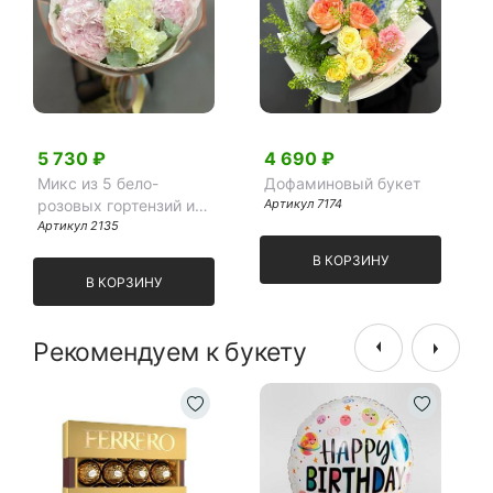
5 730 ₽
4 690 ₽
Микс из 5 бело-
Дофаминовый букет
розовых гортензий и
Артикул 7174
эвкалипта
Артикул 2135
В КОРЗИНУ
В КОРЗИНУ
Рекомендуем к букету