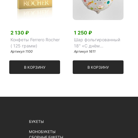
2 130 ₽
1 250 ₽
Конфеты Ferrero Rocher
Шар фольгированный
( 125 грамм)
18" «С днём
Артикул 1100
рождения» ( космос)
Артикул 1611
В КОРЗИНУ
В КОРЗИНУ
БУКЕТЫ
МОНОБУКЕТЫ
СБОРНЫЕ БУКЕТЫ