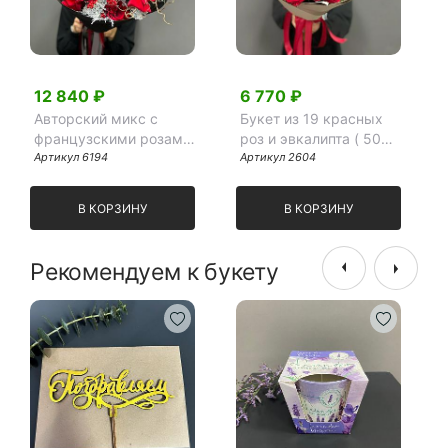
12 840 ₽
6 770 ₽
Авторский микс с
Букет из 19 красных
французскими розами
роз и эвкалипта ( 50
в черном фоамране
Артикул 6194
см)
Артикул 2604
В КОРЗИНУ
В КОРЗИНУ
Рекомендуем к букету