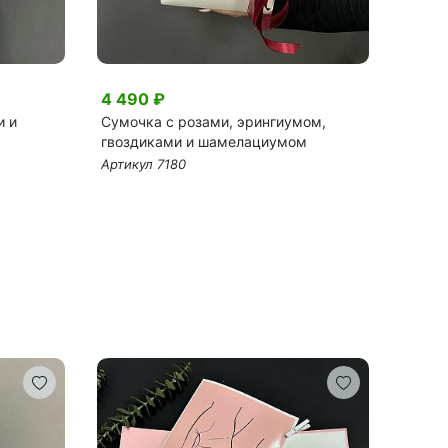
4 490 ₽
7 00
и и
Сумочка с розами, эрингиумом,
Розы М
гвоздиками и шамелациумом
эвкал
Артикул 7180
Артик