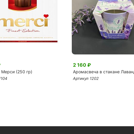
₽
2 160 ₽
 Мерси (250 гр)
Аромасвеча в стакане Лаван
1104
Артикул 1202