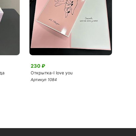
230 ₽
240 
да
Открытка-I love you
Топпе
Артикул 1084
Артику