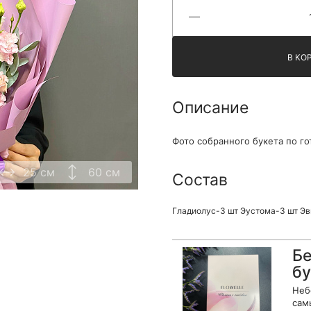
Я принимаю Политику конфиденциальности и
Правила использования сайта ФЛАВЭЛЬ. Мы не
продаем ваши данные и храним их в безопасности
В КО
Описание
Фото собранного букета по го
25 см
60 см
Состав
Гладиолус-3 шт Эустома-3 шт Эв
Бе
бу
Неб
сам