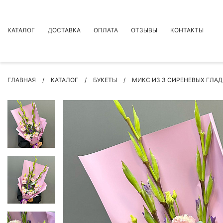
КАТАЛОГ
ДОСТАВКА
ОПЛАТА
ОТЗЫВЫ
КОНТАКТЫ
АКЦИИ
ГЛАВНАЯ
КАТАЛОГ
БУКЕТЫ
МИКС ИЗ 3 СИРЕНЕВЫХ ГЛА
ПРЕМИУМ БУКЕТЫ
БУКЕТЫ
ЦВЕТЫ
ПОВОД
РОЗЫ
БУКЕТЫ НЕВЕСТЫ
ПОДАРКИ
КОМПОЗИЦИИ ЦВЕТОВ
СУХОЦВЕТЫ
ИНДИВИДУАЛЬНЫЙ ЗАКАЗ