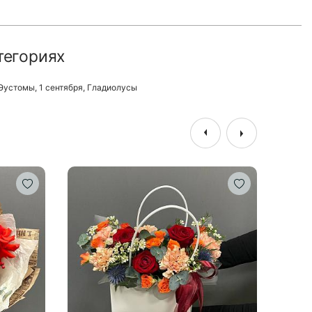
тегориях
Эустомы
,
1 сентября
,
Гладиолусы