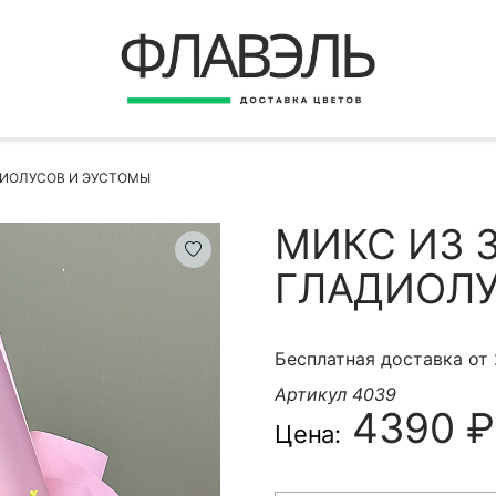
ВЕРНУТЬСЯ
ДОСТАВКА
Быстрая покупка
ДИОЛУСОВ И ЭУСТОМЫ
ОПЛАТА
ИНСТРУКЦИЯ
МИКС ИЗ 
КОНТАКТЫ
ГЛАДИОЛУ
КОНТАКТНЫЕ ДАННЫЕ
Бесплатная доставка от
Артикул 4039
4390 ₽
Цена:
БЫСТРАЯ ПОКУПКА