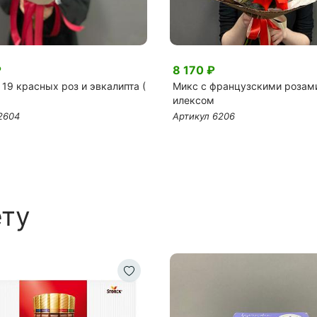
₽
8 170 ₽
 19 красных роз и эвкалипта (
Микс с французскими розам
илексом
2604
Артикул 6206
ету