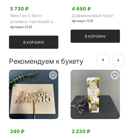
5 730 ₽
4 690 ₽
Микс из 5 бело-
Дофаминовый букет
розовых гортензий и
Артикул 7174
эвкалипта
Артикул 2135
В КОРЗИНУ
В КОРЗИНУ
Рекомендуем к букету
240 ₽
2 230 ₽