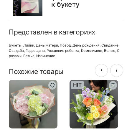
к букету
Представлен в категориях
Букеты
,
Лилии
,
День матери
,
Повод
,
День рождения
,
Свидание
,
Свадьба
,
Годовщина
,
Рождение ребенка
,
Комплимент
,
Белые
,
С
розами
,
Белые
,
Извинение
Похожие товары
HIT